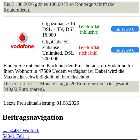
Bis 31.08.2026 gibt es 100,00 Euro Routergutschrift (bei
Routermiete).
GigaZuhause 16
Telefonflat
DSL + TV, DSL
ab 19,98 €
inklusive
16.000
GigaCube 5G
Zuhause
Telefonflat
ab 29,99 €
Unlimited, DSL
nicht inkl.
500.000
Finden Sie mit einem Klick auf den Preis heraus, ob Vodafone für
Ihren Wohnort in 47589 Uedem verfügbar ist. Dabei wird die
Maximalgeschwindigkeit mit berücksichtigt.
Dieser Tarif ist 12 Monate lang je 20 Euro günstiger (insgesamt
240,00 Euro sparen).
Letzte Preisaktualisierung: 01.08.2026
Beitragsnavigation
←
54487 Wintrich
54341 Fell
→