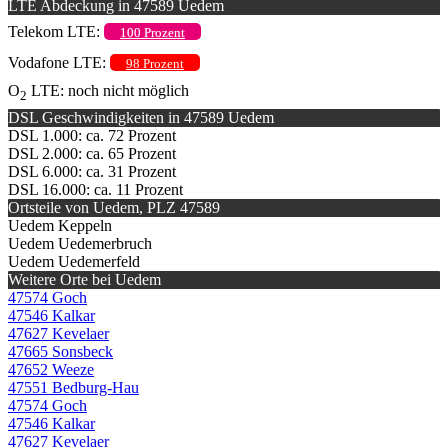
LTE Abdeckung in 47589 Uedem
Telekom LTE:
100 Prozent
Vodafone LTE:
98 Prozent
O
LTE: noch nicht möglich
2
DSL Geschwindigkeiten in 47589 Uedem
DSL 1.000: ca. 72 Prozent
DSL 2.000: ca. 65 Prozent
DSL 6.000: ca. 31 Prozent
DSL 16.000: ca. 11 Prozent
Ortsteile von Uedem, PLZ 47589
Uedem Keppeln
Uedem Uedemerbruch
Uedem Uedemerfeld
Weitere Orte bei Uedem
47574 Goch
47546 Kalkar
47627 Kevelaer
47665 Sonsbeck
47652 Weeze
47551 Bedburg-Hau
47574 Goch
47546 Kalkar
47627 Kevelaer