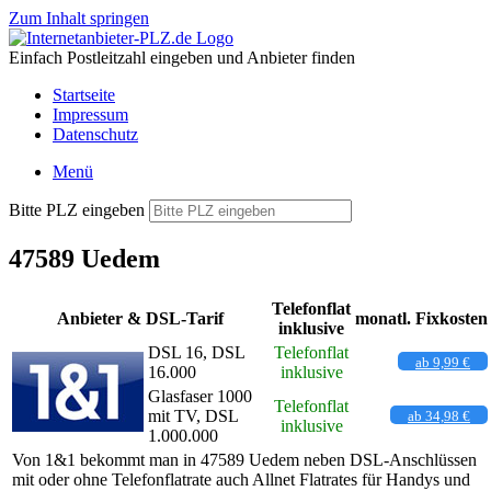
Zum Inhalt springen
Einfach Postleitzahl eingeben und Anbieter finden
Startseite
Impressum
Datenschutz
Menü
Bitte PLZ eingeben
47589 Uedem
Telefonflat
Anbieter & DSL-Tarif
monatl. Fixkosten
inklusive
DSL 16, DSL
Telefonflat
ab 9,99 €
16.000
inklusive
Glasfaser 1000
Telefonflat
mit TV, DSL
ab 34,98 €
inklusive
1.000.000
Von 1&1 bekommt man in 47589 Uedem neben DSL-Anschlüssen
mit oder ohne Telefonflatrate auch Allnet Flatrates für Handys und