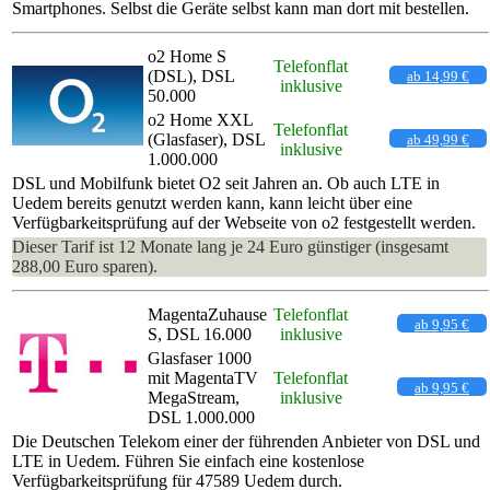
Smartphones. Selbst die Geräte selbst kann man dort mit bestellen.
o2 Home S
Telefonflat
(DSL), DSL
ab 14,99 €
inklusive
50.000
o2 Home XXL
Telefonflat
(Glasfaser), DSL
ab 49,99 €
inklusive
1.000.000
DSL und Mobilfunk bietet O2 seit Jahren an. Ob auch LTE in
Uedem bereits genutzt werden kann, kann leicht über eine
Verfügbarkeitsprüfung auf der Webseite von o2 festgestellt werden.
Dieser Tarif ist 12 Monate lang je 24 Euro günstiger (insgesamt
288,00 Euro sparen).
MagentaZuhause
Telefonflat
ab 9,95 €
S, DSL 16.000
inklusive
Glasfaser 1000
mit MagentaTV
Telefonflat
ab 9,95 €
MegaStream,
inklusive
DSL 1.000.000
Die Deutschen Telekom einer der führenden Anbieter von DSL und
LTE in Uedem. Führen Sie einfach eine kostenlose
Verfügbarkeitsprüfung für 47589 Uedem durch.