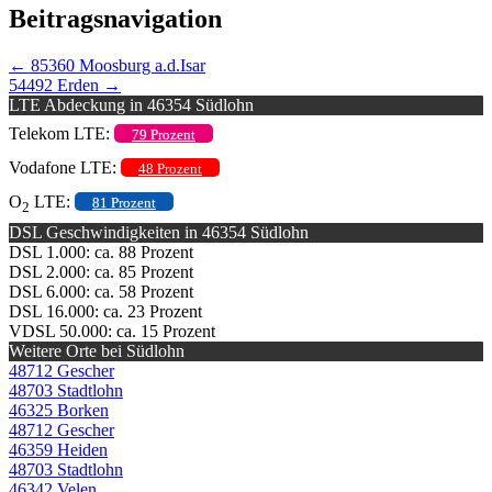
Beitragsnavigation
←
85360 Moosburg a.d.Isar
54492 Erden
→
LTE Abdeckung in 46354 Südlohn
Telekom LTE:
79 Prozent
Vodafone LTE:
48 Prozent
O
LTE:
81 Prozent
2
DSL Geschwindigkeiten in 46354 Südlohn
DSL 1.000: ca. 88 Prozent
DSL 2.000: ca. 85 Prozent
DSL 6.000: ca. 58 Prozent
DSL 16.000: ca. 23 Prozent
VDSL 50.000: ca. 15 Prozent
Weitere Orte bei Südlohn
48712 Gescher
48703 Stadtlohn
46325 Borken
48712 Gescher
46359 Heiden
48703 Stadtlohn
46342 Velen