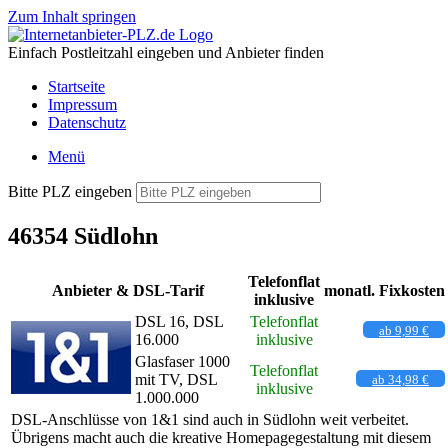
Zum Inhalt springen
Einfach Postleitzahl eingeben und Anbieter finden
Startseite
Impressum
Datenschutz
Menü
Bitte PLZ eingeben
46354 Südlohn
Telefonflat
Anbieter & DSL-Tarif
monatl. Fixkosten
inklusive
DSL 16, DSL
Telefonflat
ab 9,99 €
16.000
inklusive
Glasfaser 1000
Telefonflat
mit TV, DSL
ab 34,98 €
inklusive
1.000.000
DSL-Anschlüsse von 1&1 sind auch in Südlohn weit verbeitet.
Übrigens macht auch die kreative Homepagegestaltung mit diesem