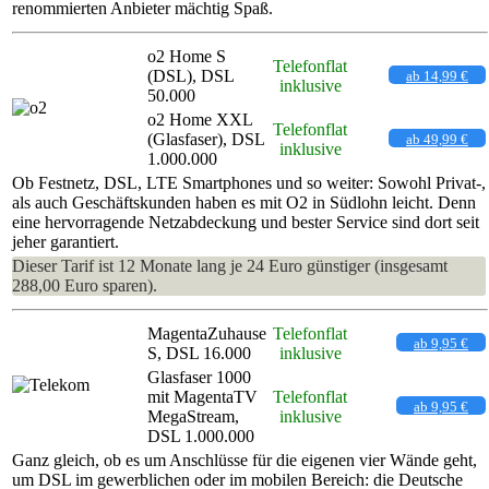
renommierten Anbieter mächtig Spaß.
o2 Home S
Telefonflat
(DSL), DSL
ab 14,99 €
inklusive
50.000
o2 Home XXL
Telefonflat
(Glasfaser), DSL
ab 49,99 €
inklusive
1.000.000
Ob Festnetz, DSL, LTE Smartphones und so weiter: Sowohl Privat-,
als auch Geschäftskunden haben es mit O2 in Südlohn leicht. Denn
eine hervorragende Netzabdeckung und bester Service sind dort seit
jeher garantiert.
Dieser Tarif ist 12 Monate lang je 24 Euro günstiger (insgesamt
288,00 Euro sparen).
MagentaZuhause
Telefonflat
ab 9,95 €
S, DSL 16.000
inklusive
Glasfaser 1000
mit MagentaTV
Telefonflat
ab 9,95 €
MegaStream,
inklusive
DSL 1.000.000
Ganz gleich, ob es um Anschlüsse für die eigenen vier Wände geht,
um DSL im gewerblichen oder im mobilen Bereich: die Deutsche