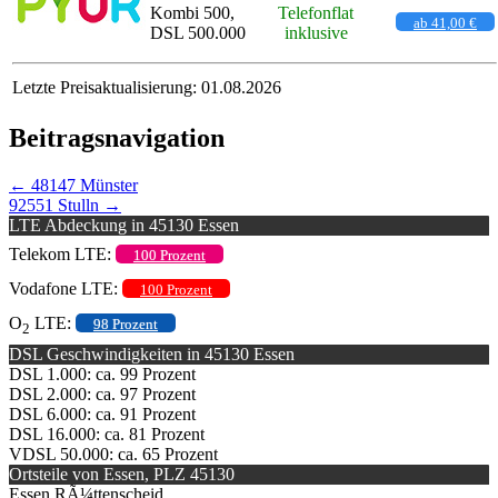
Kombi 500,
Telefonflat
ab 41,00 €
DSL 500.000
inklusive
Letzte Preisaktualisierung: 01.08.2026
Beitragsnavigation
←
48147 Münster
92551 Stulln
→
LTE Abdeckung in 45130 Essen
Telekom LTE:
100 Prozent
Vodafone LTE:
100 Prozent
O
LTE:
98 Prozent
2
DSL Geschwindigkeiten in 45130 Essen
DSL 1.000: ca. 99 Prozent
DSL 2.000: ca. 97 Prozent
DSL 6.000: ca. 91 Prozent
DSL 16.000: ca. 81 Prozent
VDSL 50.000: ca. 65 Prozent
Ortsteile von Essen, PLZ 45130
Essen RÃ¼ttenscheid