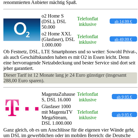
renommierten Anbieter mächtig Spaß.
o2 Home S
Telefonflat
(DSL), DSL
ab 14,99 €
inklusive
50.000
o2 Home XXL
Telefonflat
(Glasfaser), DSL
ab 49,99 €
inklusive
1.000.000
Ob Festnetz, DSL, LTE Smartphones und so weiter: Sowohl Privat-,
als auch Geschäftskunden haben es mit O2 in Essen leicht. Denn
eine hervorragende Netzabdeckung und bester Service sind dort seit
jeher garantiert.
Dieser Tarif ist 12 Monate lang je 24 Euro günstiger (insgesamt
288,00 Euro sparen).
MagentaZuhause
Telefonflat
ab 9,95 €
S, DSL 16.000
inklusive
Glasfaser 1000
mit MagentaTV
Telefonflat
ab 9,95 €
MegaStream,
inklusive
DSL 1.000.000
Ganz gleich, ob es um Anschlüsse für die eigenen vier Wände geht,
um DSL im gewerblichen oder im mobilen Bereich: die Deutsche