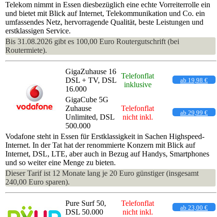
Telekom nimmt in Essen diesbezüglich eine echte Vorreiterrolle ein
und bietet mit Blick auf Internet, Telekommunikation und Co. ein
umfassendes Netz, hervorragende Qualität, beste Leistungen und
erstklassigen Service.
Bis 31.08.2026 gibt es 100,00 Euro Routergutschrift (bei
Routermiete).
GigaZuhause 16
Telefonflat
DSL + TV, DSL
ab 19,98 €
inklusive
16.000
GigaCube 5G
Zuhause
Telefonflat
ab 29,99 €
Unlimited, DSL
nicht inkl.
500.000
Vodafone steht in Essen für Erstklassigkeit in Sachen Highspeed-
Internet. In der Tat hat der renommierte Konzern mit Blick auf
Internet, DSL, LTE, aber auch in Bezug auf Handys, Smartphones
und so weiter eine Menge zu bieten.
Dieser Tarif ist 12 Monate lang je 20 Euro günstiger (insgesamt
240,00 Euro sparen).
Pure Surf 50,
Telefonflat
ab 23,00 €
DSL 50.000
nicht inkl.