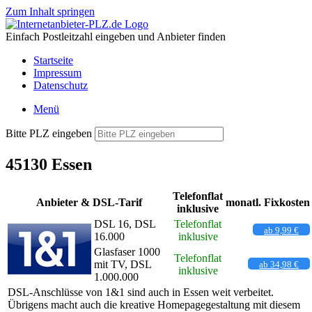
Zum Inhalt springen
Einfach Postleitzahl eingeben und Anbieter finden
Startseite
Impressum
Datenschutz
Menü
Bitte PLZ eingeben
45130 Essen
Telefonflat
Anbieter & DSL-Tarif
monatl. Fixkosten
inklusive
DSL 16, DSL
Telefonflat
ab 9,99 €
16.000
inklusive
Glasfaser 1000
Telefonflat
mit TV, DSL
ab 34,98 €
inklusive
1.000.000
DSL-Anschlüsse von 1&1 sind auch in Essen weit verbeitet.
Übrigens macht auch die kreative Homepagegestaltung mit diesem