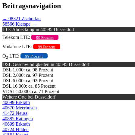
Beitragsnavigation
←
08321 Zschorlau
58566 Kierspe
→
LTE Abdeckung in 40595 Düsseldorf
Telekom LTE:
99 Prozent
Vodafone LTE:
99 Prozent
O
LTE:
99 Prozent
2
DSL Geschwindigkeiten in 40595 Düsseldorf
DSL 1.000: ca. 98 Prozent
DSL 2.000: ca. 97 Prozent
DSL 6.000: ca. 92 Prozent
DSL 16.000: ca. 85 Prozent
VDSL 50.000: ca. 71 Prozent
Weitere Orte bei Düsseldorf
40699 Erkrath
40670 Meerbusch
41472 Neuss
40885 Ratingen
40699 Erkrath
40724 Hilden
41564 Kaarst