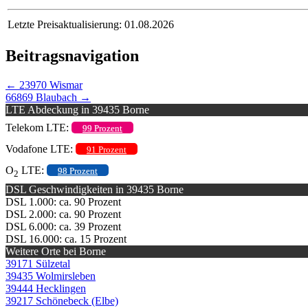
Letzte Preisaktualisierung: 01.08.2026
Beitragsnavigation
←
23970 Wismar
66869 Blaubach
→
LTE Abdeckung in 39435 Borne
Telekom LTE:
99 Prozent
Vodafone LTE:
91 Prozent
O
LTE:
98 Prozent
2
DSL Geschwindigkeiten in 39435 Borne
DSL 1.000: ca. 90 Prozent
DSL 2.000: ca. 90 Prozent
DSL 6.000: ca. 39 Prozent
DSL 16.000: ca. 15 Prozent
Weitere Orte bei Borne
39171 Sülzetal
39435 Wolmirsleben
39444 Hecklingen
39217 Schönebeck (Elbe)