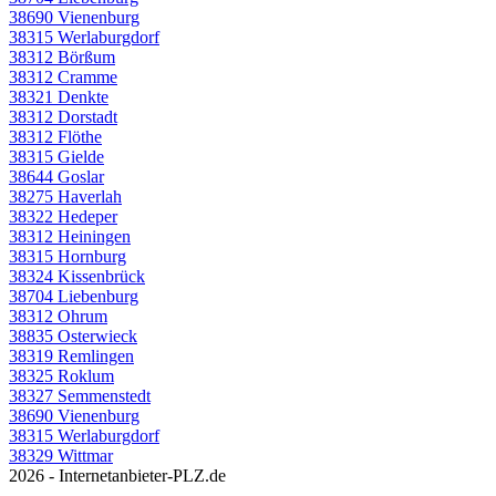
38690 Vienenburg
38315 Werlaburgdorf
38312 Börßum
38312 Cramme
38321 Denkte
38312 Dorstadt
38312 Flöthe
38315 Gielde
38644 Goslar
38275 Haverlah
38322 Hedeper
38312 Heiningen
38315 Hornburg
38324 Kissenbrück
38704 Liebenburg
38312 Ohrum
38835 Osterwieck
38319 Remlingen
38325 Roklum
38327 Semmenstedt
38690 Vienenburg
38315 Werlaburgdorf
38329 Wittmar
2026 - Internetanbieter-PLZ.de