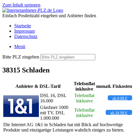
Zum Inhalt springen
Einfach Postleitzahl eingeben und Anbieter finden
Startseite
Impressum
Datenschutz
Menü
Bitte PLZ eingeben
38315 Schladen
Telefonflat
Anbieter & DSL-Tarif
monatl. Fixkosten
inklusive
DSL 16, DSL
Telefonflat
ab 9,99 €
16.000
inklusive
Glasfaser 1000
Telefonflat
mit TV, DSL
ab 34,98 €
inklusive
1.000.000
Die Internet AG 1&1 in Schladen hat mit Blick auf hochwertige
Produkte und einzigartige Leistungen wahrlich einiges zu bieten.