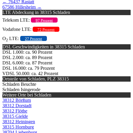
←
76437 Rastatt
67586 Hillesheim
→
LTE Abdeckung in 38315 Schladen
Telekom LTE:
97 Prozent
Vodafone LTE:
72 Prozent
O
LTE:
27 Prozent
2
DSL Geschwindigkeiten in 38315 Schladen
DSL 1.000: ca. 90 Prozent
DSL 2.000: ca. 89 Prozent
DSL 6.000: ca. 87 Prozent
DSL 16.000: ca. 79 Prozent
VDSL 50.000: ca. 42 Prozent
Ortsteile von Schladen, PLZ 38315
Schladen Beuchte
Schladen Isingerode
Weitere Orte bei Schladen
38312 Börßum
38312 Dorstadt
38312 Flöthe
38315 Gielde
38312 Heiningen
38315 Hornburg
38704 Liebenburg