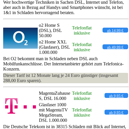
Wer hochwertige Techniken in Sachen DSL, Internet und Telefon,
aber auch in Bezug auf Handys und Smartphones wünscht, ist bei
1&1 in Schladen hervorragend beraten.
o2 Home S
Telefonflat
(DSL), DSL
ab 14,99 €
inklusive
50.000
o2 Home XXL
Telefonflat
(Glasfaser), DSL
ab 49,99 €
inklusive
1.000.000
Bei O2 bekommt man in Schladen neben DSL auch
Mobilfunkanschlüsse. Der Internetanbieter gehört zum Telefonica-
Konzern.
Dieser Tarif ist 12 Monate lang je 24 Euro günstiger (insgesamt
288,00 Euro sparen).
MagentaZuhause
Telefonflat
ab 9,95 €
S, DSL 16.000
inklusive
Glasfaser 1000
mit MagentaTV
Telefonflat
ab 9,95 €
MegaStream,
inklusive
DSL 1.000.000
Die Deutsche Telekom ist in 38315 Schladen mit Blick auf Internet,