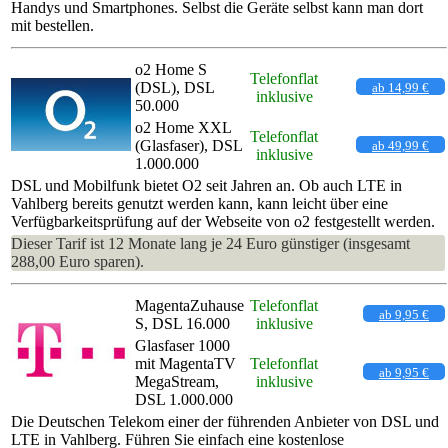
Handys und Smartphones. Selbst die Geräte selbst kann man dort
mit bestellen.
o2 Home S
Telefonflat
(DSL), DSL
ab 14,99 €
inklusive
50.000
o2 Home XXL
Telefonflat
(Glasfaser), DSL
ab 49,99 €
inklusive
1.000.000
DSL und Mobilfunk bietet O2 seit Jahren an. Ob auch LTE in
Vahlberg bereits genutzt werden kann, kann leicht über eine
Verfügbarkeitsprüfung auf der Webseite von o2 festgestellt werden.
Dieser Tarif ist 12 Monate lang je 24 Euro günstiger (insgesamt
288,00 Euro sparen).
MagentaZuhause
Telefonflat
ab 9,95 €
S, DSL 16.000
inklusive
Glasfaser 1000
mit MagentaTV
Telefonflat
ab 9,95 €
MegaStream,
inklusive
DSL 1.000.000
Die Deutschen Telekom einer der führenden Anbieter von DSL und
LTE in Vahlberg. Führen Sie einfach eine kostenlose