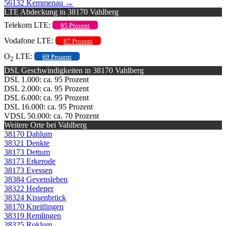
56132 Kemmenau
→
LTE Abdeckung in 38170 Vahlberg
Telekom LTE:
95 Prozent
Vodafone LTE:
87 Prozent
O
LTE:
69 Prozent
2
DSL Geschwindigkeiten in 38170 Vahlberg
DSL 1.000: ca. 95 Prozent
DSL 2.000: ca. 95 Prozent
DSL 6.000: ca. 95 Prozent
DSL 16.000: ca. 95 Prozent
VDSL 50.000: ca. 70 Prozent
Weitere Orte bei Vahlberg
38170 Dahlum
38321 Denkte
38173 Dettum
38173 Erkerode
38173 Evessen
38384 Gevensleben
38322 Hedeper
38324 Kissenbrück
38170 Kneitlingen
38319 Remlingen
38325 Roklum