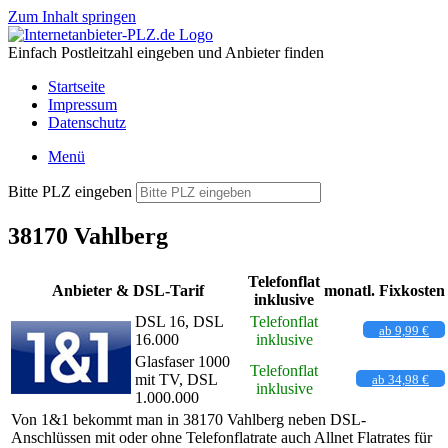
Zum Inhalt springen
Einfach Postleitzahl eingeben und Anbieter finden
Startseite
Impressum
Datenschutz
Menü
Bitte PLZ eingeben
38170 Vahlberg
Telefonflat
Anbieter & DSL-Tarif
monatl. Fixkosten
inklusive
DSL 16, DSL
Telefonflat
ab 9,99 €
16.000
inklusive
Glasfaser 1000
Telefonflat
mit TV, DSL
ab 34,98 €
inklusive
1.000.000
Von 1&1 bekommt man in 38170 Vahlberg neben DSL-
Anschlüssen mit oder ohne Telefonflatrate auch Allnet Flatrates für