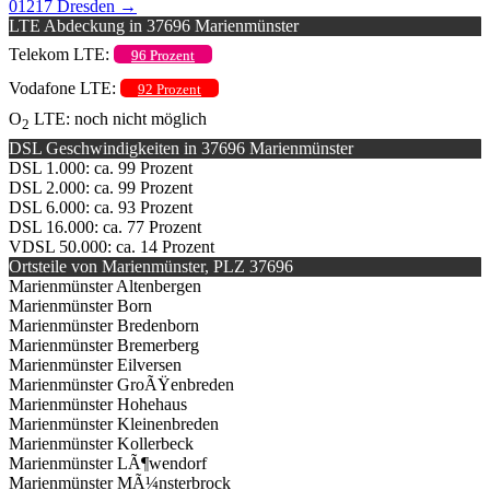
01217 Dresden
→
LTE Abdeckung in 37696 Marienmünster
Telekom LTE:
96 Prozent
Vodafone LTE:
92 Prozent
O
LTE: noch nicht möglich
2
DSL Geschwindigkeiten in 37696 Marienmünster
DSL 1.000: ca. 99 Prozent
DSL 2.000: ca. 99 Prozent
DSL 6.000: ca. 93 Prozent
DSL 16.000: ca. 77 Prozent
VDSL 50.000: ca. 14 Prozent
Ortsteile von Marienmünster, PLZ 37696
Marienmünster Altenbergen
Marienmünster Born
Marienmünster Bredenborn
Marienmünster Bremerberg
Marienmünster Eilversen
Marienmünster GroÃŸenbreden
Marienmünster Hohehaus
Marienmünster Kleinenbreden
Marienmünster Kollerbeck
Marienmünster LÃ¶wendorf
Marienmünster MÃ¼nsterbrock