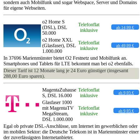
sondern auch Mobilfunk und sogar Webspace, Server und Domains
für eigene Webseiten.
o2 Home S
Telefonflat
(DSL), DSL
ab 14,99 €
inklusive
50.000
o2 Home XXL
Telefonflat
(Glasfaser), DSL
ab 49,99 €
inklusive
1.000.000
In 37696 Marienmünster bietet O2 Festnetz und Mobilfunk an.
Smartphones und Tablets für LTE bekommt man bei o2 ebenfalls.
Dieser Tarif ist 12 Monate lang je 24 Euro günstiger (insgesamt
288,00 Euro sparen).
MagentaZuhause
Telefonflat
ab 9,95 €
S, DSL 16.000
inklusive
Glasfaser 1000
mit MagentaTV
Telefonflat
ab 9,95 €
MegaStream,
inklusive
DSL 1.000.000
Egal ob private DSL-Anschlüsse, um Internet im gewerblichen oder
im mobilen Sektor: die Deutsche Telekom ist in Marienmünster einer
der zuverlässigsten Internetanbieter.