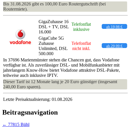
Bis 31.08.2026 gibt es 100,00 Euro Routergutschrift (bei
Routermiete).
GigaZuhause 16
Telefonflat
DSL + TV, DSL
ab 19,98 €
inklusive
16.000
GigaCube 5G
Zuhause
Telefonflat
ab 29,99 €
Unlimited, DSL
nicht inkl.
500.000
In 37696 Marienmünster stehen die Chancen gut, dass Vodafone
verfügbar ist. Als zuverlässiger DSL- und Mobilfunkanbieter mit
jahrelangem Know-How bietet Vodafone attraktive DSL-Pakete,
teilweise auch inklusive IPTV.
Dieser Tarif ist 12 Monate lang je 20 Euro günstiger (insgesamt
240,00 Euro sparen).
Letzte Preisaktualisierung: 01.08.2026
Beitragsnavigation
←
77815 Bühl