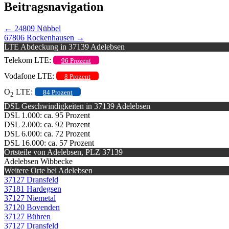
Beitragsnavigation
←
24809 Nübbel
67806 Rockenhausen
→
LTE Abdeckung in 37139 Adelebsen
Telekom LTE:
96 Prozent
Vodafone LTE:
8 Prozent
O
LTE:
84 Prozent
2
DSL Geschwindigkeiten in 37139 Adelebsen
DSL 1.000: ca. 95 Prozent
DSL 2.000: ca. 92 Prozent
DSL 6.000: ca. 72 Prozent
DSL 16.000: ca. 57 Prozent
Ortsteile von Adelebsen, PLZ 37139
Adelebsen Wibbecke
Weitere Orte bei Adelebsen
37127 Dransfeld
37181 Hardegsen
37127 Niemetal
37120 Bovenden
37127 Bühren
37127 Dransfeld