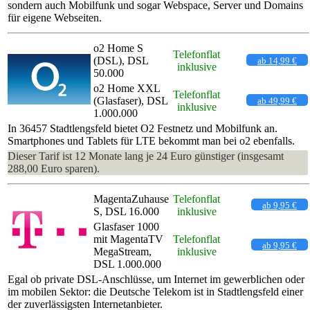
sondern auch Mobilfunk und sogar Webspace, Server und Domains
für eigene Webseiten.
o2 Home S
Telefonflat
(DSL), DSL
ab 14,99 €
inklusive
50.000
o2 Home XXL
Telefonflat
(Glasfaser), DSL
ab 49,99 €
inklusive
1.000.000
In 36457 Stadtlengsfeld bietet O2 Festnetz und Mobilfunk an.
Smartphones und Tablets für LTE bekommt man bei o2 ebenfalls.
Dieser Tarif ist 12 Monate lang je 24 Euro günstiger (insgesamt
288,00 Euro sparen).
MagentaZuhause
Telefonflat
ab 9,95 €
S, DSL 16.000
inklusive
Glasfaser 1000
mit MagentaTV
Telefonflat
ab 9,95 €
MegaStream,
inklusive
DSL 1.000.000
Egal ob private DSL-Anschlüsse, um Internet im gewerblichen oder
im mobilen Sektor: die Deutsche Telekom ist in Stadtlengsfeld einer
der zuverlässigsten Internetanbieter.