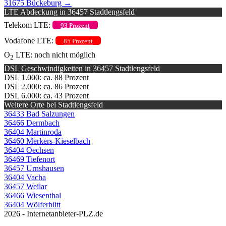
31675 Bückeburg
→
LTE Abdeckung in 36457 Stadtlengsfeld
Telekom LTE:
93 Prozent
Vodafone LTE:
85 Prozent
O
LTE: noch nicht möglich
2
DSL Geschwindigkeiten in 36457 Stadtlengsfeld
DSL 1.000: ca. 88 Prozent
DSL 2.000: ca. 86 Prozent
DSL 6.000: ca. 43 Prozent
Weitere Orte bei Stadtlengsfeld
36433 Bad Salzungen
36466 Dermbach
36404 Martinroda
36460 Merkers-Kieselbach
36404 Oechsen
36469 Tiefenort
36457 Urnshausen
36404 Vacha
36457 Weilar
36466 Wiesenthal
36404 Wölferbütt
2026 - Internetanbieter-PLZ.de