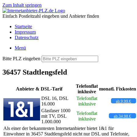
Zum Inhalt springen
Einfach Postleitzahl eingeben und Anbieter finden
Startseite
Impressum
Datenschutz
Menü
Bitte PLZ eingeben
36457 Stadtlengsfeld
Telefonflat
Anbieter & DSL-Tarif
monatl. Fixkosten
inklusive
DSL 16, DSL
Telefonflat
ab 9,99 €
16.000
inklusive
Glasfaser 1000
Telefonflat
mit TV, DSL
ab 34,98 €
inklusive
1.000.000
Als einer der bekanntesten Internetanbieter bietet 1&1 für
Einwohner in 36457 Stadtlengsfeld nicht nur DSL und Telefonie,