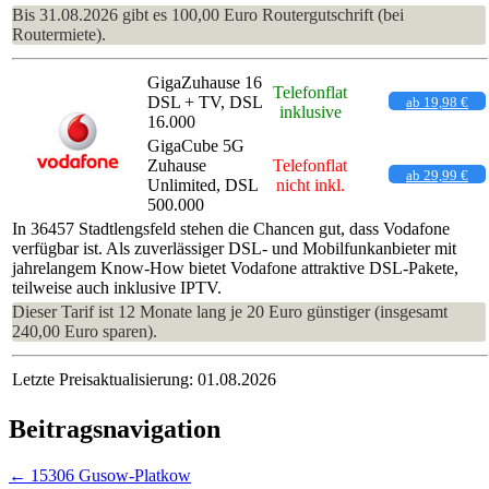
Bis 31.08.2026 gibt es 100,00 Euro Routergutschrift (bei
Routermiete).
GigaZuhause 16
Telefonflat
DSL + TV, DSL
ab 19,98 €
inklusive
16.000
GigaCube 5G
Zuhause
Telefonflat
ab 29,99 €
Unlimited, DSL
nicht inkl.
500.000
In 36457 Stadtlengsfeld stehen die Chancen gut, dass Vodafone
verfügbar ist. Als zuverlässiger DSL- und Mobilfunkanbieter mit
jahrelangem Know-How bietet Vodafone attraktive DSL-Pakete,
teilweise auch inklusive IPTV.
Dieser Tarif ist 12 Monate lang je 20 Euro günstiger (insgesamt
240,00 Euro sparen).
Letzte Preisaktualisierung: 01.08.2026
Beitragsnavigation
←
15306 Gusow-Platkow