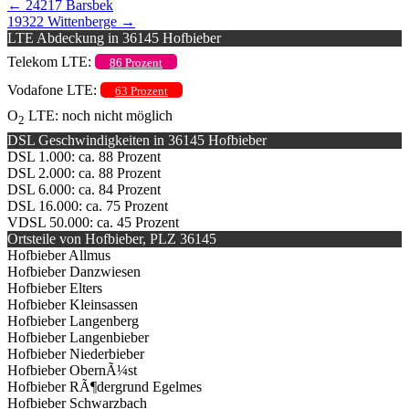
←
24217 Barsbek
19322 Wittenberge
→
LTE Abdeckung in 36145 Hofbieber
Telekom LTE:
86 Prozent
Vodafone LTE:
63 Prozent
O
LTE: noch nicht möglich
2
DSL Geschwindigkeiten in 36145 Hofbieber
DSL 1.000: ca. 88 Prozent
DSL 2.000: ca. 88 Prozent
DSL 6.000: ca. 84 Prozent
DSL 16.000: ca. 75 Prozent
VDSL 50.000: ca. 45 Prozent
Ortsteile von Hofbieber, PLZ 36145
Hofbieber Allmus
Hofbieber Danzwiesen
Hofbieber Elters
Hofbieber Kleinsassen
Hofbieber Langenberg
Hofbieber Langenbieber
Hofbieber Niederbieber
Hofbieber ObernÃ¼st
Hofbieber RÃ¶dergrund Egelmes
Hofbieber Schwarzbach