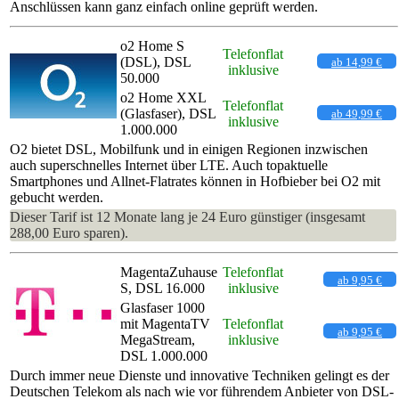
Anschlüssen kann ganz einfach online geprüft werden.
o2 Home S
Telefonflat
(DSL), DSL
ab 14,99 €
inklusive
50.000
o2 Home XXL
Telefonflat
(Glasfaser), DSL
ab 49,99 €
inklusive
1.000.000
O2 bietet DSL, Mobilfunk und in einigen Regionen inzwischen
auch superschnelles Internet über LTE. Auch topaktuelle
Smartphones und Allnet-Flatrates können in Hofbieber bei O2 mit
gebucht werden.
Dieser Tarif ist 12 Monate lang je 24 Euro günstiger (insgesamt
288,00 Euro sparen).
MagentaZuhause
Telefonflat
ab 9,95 €
S, DSL 16.000
inklusive
Glasfaser 1000
mit MagentaTV
Telefonflat
ab 9,95 €
MegaStream,
inklusive
DSL 1.000.000
Durch immer neue Dienste und innovative Techniken gelingt es der
Deutschen Telekom als nach wie vor führendem Anbieter von DSL-