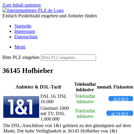
Zum Inhalt springen
Einfach Postleitzahl eingeben und Anbieter finden
Startseite
Impressum
Datenschutz
Menü
Bitte PLZ eingeben
36145 Hofbieber
Telefonflat
Anbieter & DSL-Tarif
monatl. Fixkosten
inklusive
DSL 16, DSL
Telefonflat
ab 9,99 €
16.000
inklusive
Glasfaser 1000
Telefonflat
mit TV, DSL
ab 34,98 €
inklusive
1.000.000
Die DSL-Anschlüsse von 1&1 gehören zu den günstigsten auf dem
Markt. Die hohe Verfügbarkeit in 36145 Hofbieber von 1&1