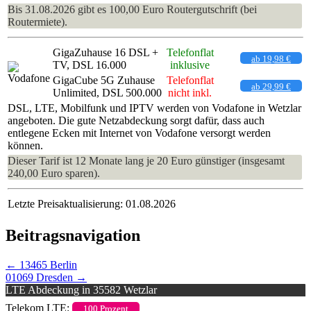
Bis 31.08.2026 gibt es 100,00 Euro Routergutschrift (bei
Routermiete).
GigaZuhause 16 DSL +
Telefonflat
ab 19,98 €
TV, DSL 16.000
inklusive
GigaCube 5G Zuhause
Telefonflat
ab 29,99 €
Unlimited, DSL 500.000
nicht inkl.
DSL, LTE, Mobilfunk und IPTV werden von Vodafone in Wetzlar
angeboten. Die gute Netzabdeckung sorgt dafür, dass auch
entlegene Ecken mit Internet von Vodafone versorgt werden
können.
Dieser Tarif ist 12 Monate lang je 20 Euro günstiger (insgesamt
240,00 Euro sparen).
Letzte Preisaktualisierung: 01.08.2026
Beitragsnavigation
←
13465 Berlin
01069 Dresden
→
LTE Abdeckung in 35582 Wetzlar
Telekom LTE:
100 Prozent