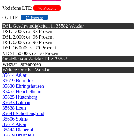
Vodafone LTE:
70 Prozent
O
LTE:
79 Prozent
2
DSL Geschwindigkeiten in 35582 Wetzlar
DSL 1.000: ca. 98 Prozent
DSL 2.000: ca. 96 Prozent
DSL 6.000: ca. 90 Prozent
DSL 16.000: ca. 79 Prozent
VDSL 50.000: ca. 50 Prozent
Ortsteile von Wetzlar, PLZ 35582
Wetzlar Dutenhofen
Weitere Orte bei Wetzlar
35614 Aßlar
35619 Braunfels
35630 Ehringshausen
35452 Heuchelheim
35625 Hüttenberg
35633 Lahnau
35638 Leun
35641 Schöffengrund
35606 Solms
35614 Aßlar
35444 Biebertal
35619 Braunfels