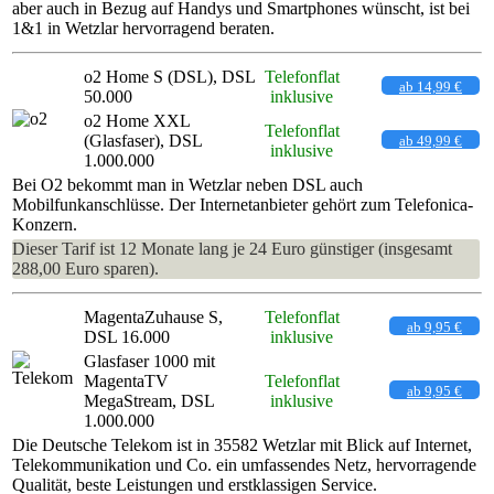
aber auch in Bezug auf Handys und Smartphones wünscht, ist bei
1&1 in Wetzlar hervorragend beraten.
o2 Home S (DSL), DSL
Telefonflat
ab 14,99 €
50.000
inklusive
o2 Home XXL
Telefonflat
(Glasfaser), DSL
ab 49,99 €
inklusive
1.000.000
Bei O2 bekommt man in Wetzlar neben DSL auch
Mobilfunkanschlüsse. Der Internetanbieter gehört zum Telefonica-
Konzern.
Dieser Tarif ist 12 Monate lang je 24 Euro günstiger (insgesamt
288,00 Euro sparen).
MagentaZuhause S,
Telefonflat
ab 9,95 €
DSL 16.000
inklusive
Glasfaser 1000 mit
MagentaTV
Telefonflat
ab 9,95 €
MegaStream, DSL
inklusive
1.000.000
Die Deutsche Telekom ist in 35582 Wetzlar mit Blick auf Internet,
Telekommunikation und Co. ein umfassendes Netz, hervorragende
Qualität, beste Leistungen und erstklassigen Service.