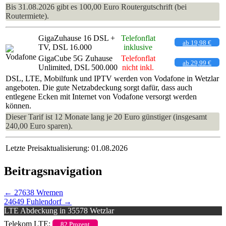
Bis 31.08.2026 gibt es 100,00 Euro Routergutschrift (bei
Routermiete).
GigaZuhause 16 DSL +
Telefonflat
ab 19,98 €
TV, DSL 16.000
inklusive
GigaCube 5G Zuhause
Telefonflat
ab 29,99 €
Unlimited, DSL 500.000
nicht inkl.
DSL, LTE, Mobilfunk und IPTV werden von Vodafone in Wetzlar
angeboten. Die gute Netzabdeckung sorgt dafür, dass auch
entlegene Ecken mit Internet von Vodafone versorgt werden
können.
Dieser Tarif ist 12 Monate lang je 20 Euro günstiger (insgesamt
240,00 Euro sparen).
Letzte Preisaktualisierung: 01.08.2026
Beitragsnavigation
←
27638 Wremen
24649 Fuhlendorf
→
LTE Abdeckung in 35578 Wetzlar
Telekom LTE:
82 Prozent