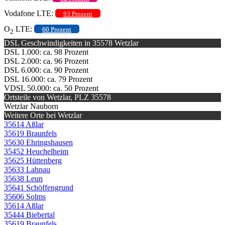
Vodafone LTE:
93 Prozent
O
LTE:
60 Prozent
2
DSL Geschwindigkeiten in 35578 Wetzlar
DSL 1.000: ca. 98 Prozent
DSL 2.000: ca. 96 Prozent
DSL 6.000: ca. 90 Prozent
DSL 16.000: ca. 79 Prozent
VDSL 50.000: ca. 50 Prozent
Ortsteile von Wetzlar, PLZ 35578
Wetzlar Nauborn
Weitere Orte bei Wetzlar
35614 Aßlar
35619 Braunfels
35630 Ehringshausen
35452 Heuchelheim
35625 Hüttenberg
35633 Lahnau
35638 Leun
35641 Schöffengrund
35606 Solms
35614 Aßlar
35444 Biebertal
35619 Braunfels