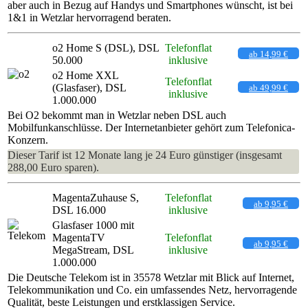
aber auch in Bezug auf Handys und Smartphones wünscht, ist bei
1&1 in Wetzlar hervorragend beraten.
o2 Home S (DSL), DSL
Telefonflat
ab 14,99 €
50.000
inklusive
o2 Home XXL
Telefonflat
(Glasfaser), DSL
ab 49,99 €
inklusive
1.000.000
Bei O2 bekommt man in Wetzlar neben DSL auch
Mobilfunkanschlüsse. Der Internetanbieter gehört zum Telefonica-
Konzern.
Dieser Tarif ist 12 Monate lang je 24 Euro günstiger (insgesamt
288,00 Euro sparen).
MagentaZuhause S,
Telefonflat
ab 9,95 €
DSL 16.000
inklusive
Glasfaser 1000 mit
MagentaTV
Telefonflat
ab 9,95 €
MegaStream, DSL
inklusive
1.000.000
Die Deutsche Telekom ist in 35578 Wetzlar mit Blick auf Internet,
Telekommunikation und Co. ein umfassendes Netz, hervorragende
Qualität, beste Leistungen und erstklassigen Service.