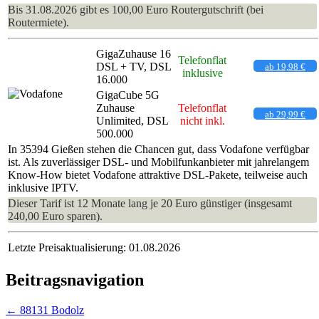
Bis 31.08.2026 gibt es 100,00 Euro Routergutschrift (bei
Routermiete).
GigaZuhause 16
Telefonflat
DSL + TV, DSL
ab 19,98 €
inklusive
16.000
GigaCube 5G
Zuhause
Telefonflat
ab 29,99 €
Unlimited, DSL
nicht inkl.
500.000
In 35394 Gießen stehen die Chancen gut, dass Vodafone verfügbar
ist. Als zuverlässiger DSL- und Mobilfunkanbieter mit jahrelangem
Know-How bietet Vodafone attraktive DSL-Pakete, teilweise auch
inklusive IPTV.
Dieser Tarif ist 12 Monate lang je 20 Euro günstiger (insgesamt
240,00 Euro sparen).
Letzte Preisaktualisierung: 01.08.2026
Beitragsnavigation
←
88131 Bodolz