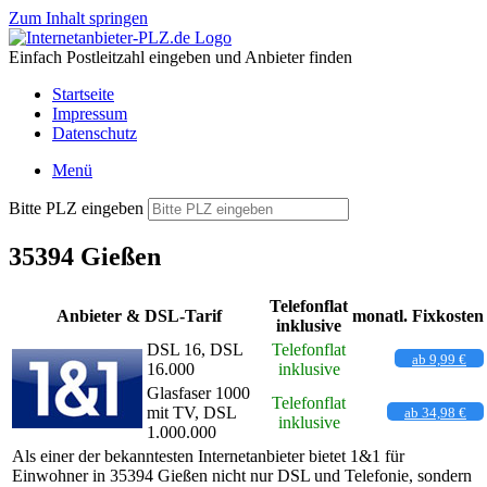
Zum Inhalt springen
Einfach Postleitzahl eingeben und Anbieter finden
Startseite
Impressum
Datenschutz
Menü
Bitte PLZ eingeben
35394 Gießen
Telefonflat
Anbieter & DSL-Tarif
monatl. Fixkosten
inklusive
DSL 16, DSL
Telefonflat
ab 9,99 €
16.000
inklusive
Glasfaser 1000
Telefonflat
mit TV, DSL
ab 34,98 €
inklusive
1.000.000
Als einer der bekanntesten Internetanbieter bietet 1&1 für
Einwohner in 35394 Gießen nicht nur DSL und Telefonie, sondern