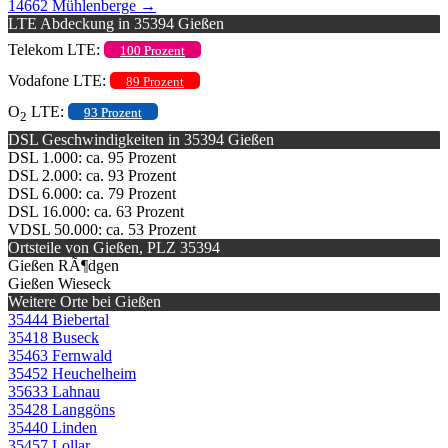
14662 Mühlenberge
→
LTE Abdeckung in 35394 Gießen
Telekom LTE:
100 Prozent
Vodafone LTE:
89 Prozent
O
LTE:
93 Prozent
2
DSL Geschwindigkeiten in 35394 Gießen
DSL 1.000: ca. 95 Prozent
DSL 2.000: ca. 93 Prozent
DSL 6.000: ca. 79 Prozent
DSL 16.000: ca. 63 Prozent
VDSL 50.000: ca. 53 Prozent
Ortsteile von Gießen, PLZ 35394
Gießen RÃ¶dgen
Gießen Wieseck
Weitere Orte bei Gießen
35444 Biebertal
35418 Buseck
35463 Fernwald
35452 Heuchelheim
35633 Lahnau
35428 Langgöns
35440 Linden
35457 Lollar