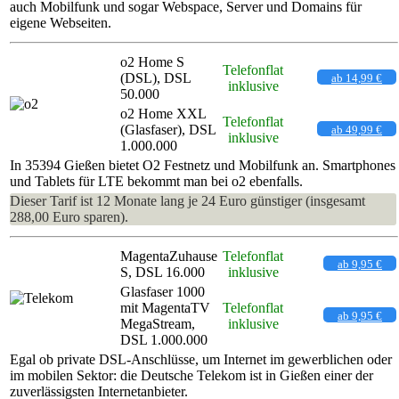
auch Mobilfunk und sogar Webspace, Server und Domains für
eigene Webseiten.
o2 Home S
Telefonflat
(DSL), DSL
ab 14,99 €
inklusive
50.000
o2 Home XXL
Telefonflat
(Glasfaser), DSL
ab 49,99 €
inklusive
1.000.000
In 35394 Gießen bietet O2 Festnetz und Mobilfunk an. Smartphones
und Tablets für LTE bekommt man bei o2 ebenfalls.
Dieser Tarif ist 12 Monate lang je 24 Euro günstiger (insgesamt
288,00 Euro sparen).
MagentaZuhause
Telefonflat
ab 9,95 €
S, DSL 16.000
inklusive
Glasfaser 1000
mit MagentaTV
Telefonflat
ab 9,95 €
MegaStream,
inklusive
DSL 1.000.000
Egal ob private DSL-Anschlüsse, um Internet im gewerblichen oder
im mobilen Sektor: die Deutsche Telekom ist in Gießen einer der
zuverlässigsten Internetanbieter.