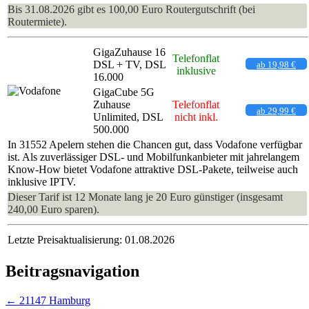
Bis 31.08.2026 gibt es 100,00 Euro Routergutschrift (bei
Routermiete).
GigaZuhause 16
Telefonflat
DSL + TV, DSL
ab 19,98 €
inklusive
16.000
GigaCube 5G
Zuhause
Telefonflat
ab 29,99 €
Unlimited, DSL
nicht inkl.
500.000
In 31552 Apelern stehen die Chancen gut, dass Vodafone verfügbar
ist. Als zuverlässiger DSL- und Mobilfunkanbieter mit jahrelangem
Know-How bietet Vodafone attraktive DSL-Pakete, teilweise auch
inklusive IPTV.
Dieser Tarif ist 12 Monate lang je 20 Euro günstiger (insgesamt
240,00 Euro sparen).
Letzte Preisaktualisierung: 01.08.2026
Beitragsnavigation
←
21147 Hamburg