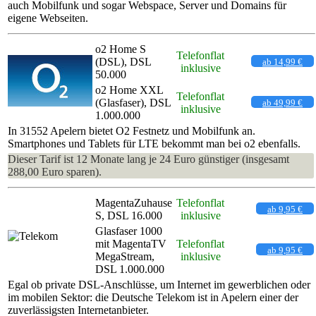
auch Mobilfunk und sogar Webspace, Server und Domains für
eigene Webseiten.
o2 Home S
Telefonflat
(DSL), DSL
ab 14,99 €
inklusive
50.000
o2 Home XXL
Telefonflat
(Glasfaser), DSL
ab 49,99 €
inklusive
1.000.000
In 31552 Apelern bietet O2 Festnetz und Mobilfunk an.
Smartphones und Tablets für LTE bekommt man bei o2 ebenfalls.
Dieser Tarif ist 12 Monate lang je 24 Euro günstiger (insgesamt
288,00 Euro sparen).
MagentaZuhause
Telefonflat
ab 9,95 €
S, DSL 16.000
inklusive
Glasfaser 1000
mit MagentaTV
Telefonflat
ab 9,95 €
MegaStream,
inklusive
DSL 1.000.000
Egal ob private DSL-Anschlüsse, um Internet im gewerblichen oder
im mobilen Sektor: die Deutsche Telekom ist in Apelern einer der
zuverlässigsten Internetanbieter.