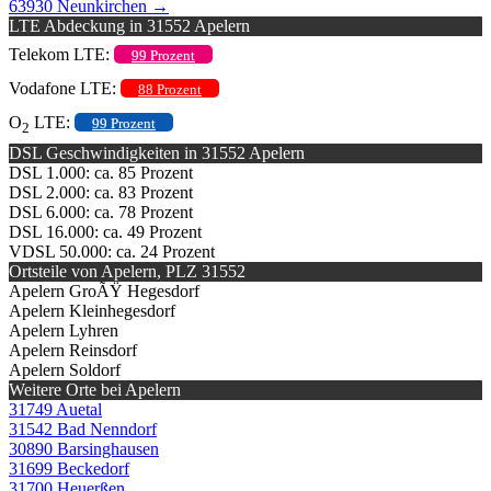
63930 Neunkirchen
→
LTE Abdeckung in 31552 Apelern
Telekom LTE:
99 Prozent
Vodafone LTE:
88 Prozent
O
LTE:
99 Prozent
2
DSL Geschwindigkeiten in 31552 Apelern
DSL 1.000: ca. 85 Prozent
DSL 2.000: ca. 83 Prozent
DSL 6.000: ca. 78 Prozent
DSL 16.000: ca. 49 Prozent
VDSL 50.000: ca. 24 Prozent
Ortsteile von Apelern, PLZ 31552
Apelern GroÃŸ Hegesdorf
Apelern Kleinhegesdorf
Apelern Lyhren
Apelern Reinsdorf
Apelern Soldorf
Weitere Orte bei Apelern
31749 Auetal
31542 Bad Nenndorf
30890 Barsinghausen
31699 Beckedorf
31700 Heuerßen