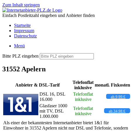
Zum Inhalt springen
Einfach Postleitzahl eingeben und Anbieter finden
Startseite
Impressum
Datenschutz
Menü
Bitte PLZ eingeben
31552 Apelern
Telefonflat
Anbieter & DSL-Tarif
monatl. Fixkosten
inklusive
DSL 16, DSL
Telefonflat
ab 9,99 €
16.000
inklusive
Glasfaser 1000
Telefonflat
mit TV, DSL
ab 34,98 €
inklusive
1.000.000
Als einer der bekanntesten Internetanbieter bietet 1&1 für
Einwohner in 31552 Apelern nicht nur DSL und Telefonie, sondern