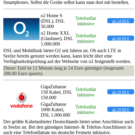
Smartphones. Selbst die Geräte selbst kann man dort mit bestellen.
o2 Home S
Telefonflat
(DSL), DSL
ab 14,99 €
inklusive
50.000
o2 Home XXL
Telefonflat
(Glasfaser), DSL
ab 49,99 €
inklusive
1.000.000
DSL und Mobilfunk bietet O2 seit Jahren an. Ob auch LTE in
Seelze bereits genutzt werden kann, kann leicht über eine
Verfügbarkeitsprüfung auf der Webseite von o2 festgestellt werden.
Dieser Tarif ist 12 Monate lang je 24 Euro günstiger (insgesamt
288,00 Euro sparen).
GigaZuhause
Telefonflat
150 Kabel, DSL
ab 19,99 €
inklusive
150.000
GigaZuhause
Telefonflat
1000 Kabel,
ab 19,99 €
inklusive
DSL 1.000.000
Der größte Kabelanbieter Deutschlands bietet seine Anschlüsse auch
in Seelze an. Bei den günstigen Internet- & Telefon-Anschlüssen ist
auch eine Telefonflatrate ins deutsche Festnetz inklusive.