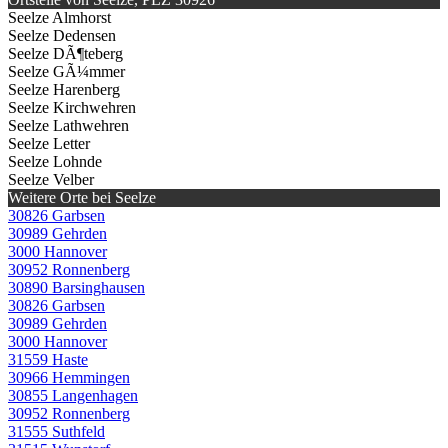
Seelze Almhorst
Seelze Dedensen
Seelze DÃ¶teberg
Seelze GÃ¼mmer
Seelze Harenberg
Seelze Kirchwehren
Seelze Lathwehren
Seelze Letter
Seelze Lohnde
Seelze Velber
Weitere Orte bei Seelze
30826 Garbsen
30989 Gehrden
3000 Hannover
30952 Ronnenberg
30890 Barsinghausen
30826 Garbsen
30989 Gehrden
3000 Hannover
31559 Haste
30966 Hemmingen
30855 Langenhagen
30952 Ronnenberg
31555 Suthfeld