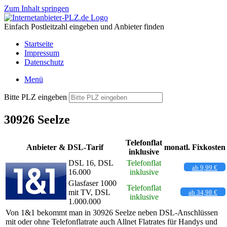
Zum Inhalt springen
Einfach Postleitzahl eingeben und Anbieter finden
Startseite
Impressum
Datenschutz
Menü
Bitte PLZ eingeben
30926 Seelze
Telefonflat
Anbieter & DSL-Tarif
monatl. Fixkosten
inklusive
DSL 16, DSL
Telefonflat
ab 9,99 €
16.000
inklusive
Glasfaser 1000
Telefonflat
mit TV, DSL
ab 34,98 €
inklusive
1.000.000
Von 1&1 bekommt man in 30926 Seelze neben DSL-Anschlüssen
mit oder ohne Telefonflatrate auch Allnet Flatrates für Handys und