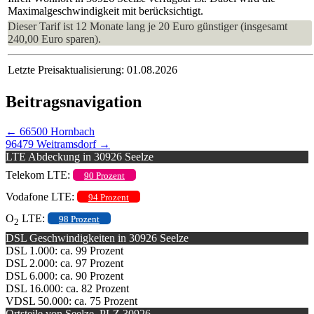
Maximalgeschwindigkeit mit berücksichtigt.
Dieser Tarif ist 12 Monate lang je 20 Euro günstiger (insgesamt
240,00 Euro sparen).
Letzte Preisaktualisierung: 01.08.2026
Beitragsnavigation
←
66500 Hornbach
96479 Weitramsdorf
→
LTE Abdeckung in 30926 Seelze
Telekom LTE:
90 Prozent
Vodafone LTE:
94 Prozent
O
LTE:
98 Prozent
2
DSL Geschwindigkeiten in 30926 Seelze
DSL 1.000: ca. 99 Prozent
DSL 2.000: ca. 97 Prozent
DSL 6.000: ca. 90 Prozent
DSL 16.000: ca. 82 Prozent
VDSL 50.000: ca. 75 Prozent
Ortsteile von Seelze, PLZ 30926