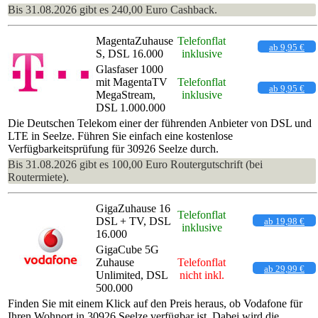
Bis 31.08.2026 gibt es 240,00 Euro Cashback.
MagentaZuhause
Telefonflat
ab 9,95 €
S, DSL 16.000
inklusive
Glasfaser 1000
mit MagentaTV
Telefonflat
ab 9,95 €
MegaStream,
inklusive
DSL 1.000.000
Die Deutschen Telekom einer der führenden Anbieter von DSL und
LTE in Seelze. Führen Sie einfach eine kostenlose
Verfügbarkeitsprüfung für 30926 Seelze durch.
Bis 31.08.2026 gibt es 100,00 Euro Routergutschrift (bei
Routermiete).
GigaZuhause 16
Telefonflat
DSL + TV, DSL
ab 19,98 €
inklusive
16.000
GigaCube 5G
Zuhause
Telefonflat
ab 29,99 €
Unlimited, DSL
nicht inkl.
500.000
Finden Sie mit einem Klick auf den Preis heraus, ob Vodafone für
Ihren Wohnort in 30926 Seelze verfügbar ist. Dabei wird die