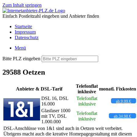
Zum Inhalt springen
Einfach Postleitzahl eingeben und Anbieter finden
Startseite
Impressum
Datenschutz
Menü
Bitte PLZ eingeben
29588 Oetzen
Telefonflat
Anbieter & DSL-Tarif
monatl. Fixkosten
inklusive
DSL 16, DSL
Telefonflat
ab 9,99 €
16.000
inklusive
Glasfaser 1000
Telefonflat
mit TV, DSL
ab 34,98 €
inklusive
1.000.000
DSL-Anschlüsse von 1&1 sind auch in Oetzen weit verbeitet.
Übrigens macht auch die kreative Homepagegestaltung mit diesem