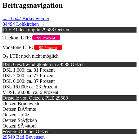
Beitragsnavigation
←
16547 Birkenwerder
84494 Lohkirchen
→
LTE Abdeckung in 29588 Oetzen
Telekom LTE:
99 Prozent
Vodafone LTE:
99 Prozent
O
LTE: noch nicht möglich
2
DSL Geschwindigkeiten in 29588 Oetzen
DSL 1.000: ca. 81 Prozent
DSL 2.000: ca. 77 Prozent
DSL 6.000: ca. 37 Prozent
DSL 16.000: ca. 23 Prozent
VDSL 50.000: ca. 6 Prozent
Ortsteile von Oetzen, PLZ 29588
Oetzen Bruchwedel
Oetzen DÃ¶rmte
Oetzen Jarlitz
Oetzen StÃ¶cken
Oetzen SÃ¼ttorf
Weitere Orte bei Oetzen
29549 Bad Bevensen