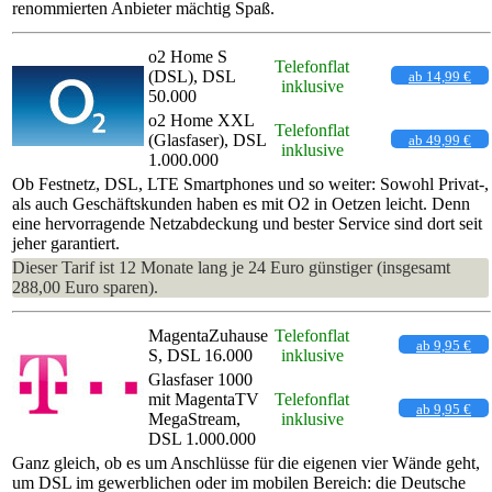
renommierten Anbieter mächtig Spaß.
o2 Home S
Telefonflat
(DSL), DSL
ab 14,99 €
inklusive
50.000
o2 Home XXL
Telefonflat
(Glasfaser), DSL
ab 49,99 €
inklusive
1.000.000
Ob Festnetz, DSL, LTE Smartphones und so weiter: Sowohl Privat-,
als auch Geschäftskunden haben es mit O2 in Oetzen leicht. Denn
eine hervorragende Netzabdeckung und bester Service sind dort seit
jeher garantiert.
Dieser Tarif ist 12 Monate lang je 24 Euro günstiger (insgesamt
288,00 Euro sparen).
MagentaZuhause
Telefonflat
ab 9,95 €
S, DSL 16.000
inklusive
Glasfaser 1000
mit MagentaTV
Telefonflat
ab 9,95 €
MegaStream,
inklusive
DSL 1.000.000
Ganz gleich, ob es um Anschlüsse für die eigenen vier Wände geht,
um DSL im gewerblichen oder im mobilen Bereich: die Deutsche