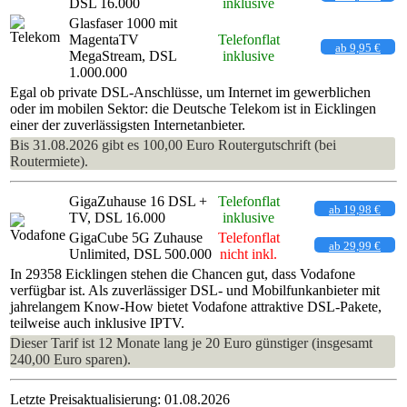
DSL 16.000
inklusive
Glasfaser 1000 mit
MagentaTV
Telefonflat
ab 9,95 €
MegaStream, DSL
inklusive
1.000.000
Egal ob private DSL-Anschlüsse, um Internet im gewerblichen
oder im mobilen Sektor: die Deutsche Telekom ist in Eicklingen
einer der zuverlässigsten Internetanbieter.
Bis 31.08.2026 gibt es 100,00 Euro Routergutschrift (bei
Routermiete).
GigaZuhause 16 DSL +
Telefonflat
ab 19,98 €
TV, DSL 16.000
inklusive
GigaCube 5G Zuhause
Telefonflat
ab 29,99 €
Unlimited, DSL 500.000
nicht inkl.
In 29358 Eicklingen stehen die Chancen gut, dass Vodafone
verfügbar ist. Als zuverlässiger DSL- und Mobilfunkanbieter mit
jahrelangem Know-How bietet Vodafone attraktive DSL-Pakete,
teilweise auch inklusive IPTV.
Dieser Tarif ist 12 Monate lang je 20 Euro günstiger (insgesamt
240,00 Euro sparen).
Letzte Preisaktualisierung: 01.08.2026