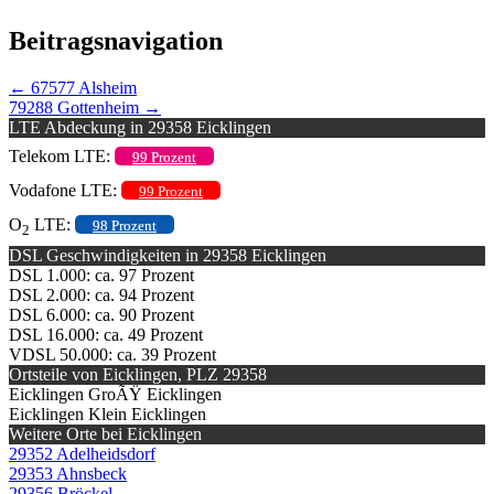
Beitragsnavigation
←
67577 Alsheim
79288 Gottenheim
→
LTE Abdeckung in 29358 Eicklingen
Telekom LTE:
99 Prozent
Vodafone LTE:
99 Prozent
O
LTE:
98 Prozent
2
DSL Geschwindigkeiten in 29358 Eicklingen
DSL 1.000: ca. 97 Prozent
DSL 2.000: ca. 94 Prozent
DSL 6.000: ca. 90 Prozent
DSL 16.000: ca. 49 Prozent
VDSL 50.000: ca. 39 Prozent
Ortsteile von Eicklingen, PLZ 29358
Eicklingen GroÃŸ Eicklingen
Eicklingen Klein Eicklingen
Weitere Orte bei Eicklingen
29352 Adelheidsdorf
29353 Ahnsbeck
29356 Bröckel