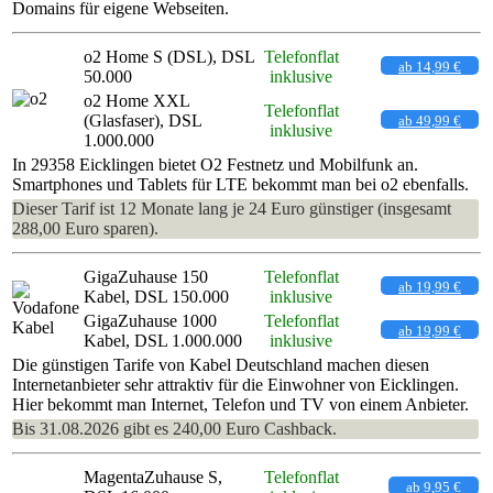
Domains für eigene Webseiten.
o2 Home S (DSL), DSL
Telefonflat
ab 14,99 €
50.000
inklusive
o2 Home XXL
Telefonflat
(Glasfaser), DSL
ab 49,99 €
inklusive
1.000.000
In 29358 Eicklingen bietet O2 Festnetz und Mobilfunk an.
Smartphones und Tablets für LTE bekommt man bei o2 ebenfalls.
Dieser Tarif ist 12 Monate lang je 24 Euro günstiger (insgesamt
288,00 Euro sparen).
GigaZuhause 150
Telefonflat
ab 19,99 €
Kabel, DSL 150.000
inklusive
GigaZuhause 1000
Telefonflat
ab 19,99 €
Kabel, DSL 1.000.000
inklusive
Die günstigen Tarife von Kabel Deutschland machen diesen
Internetanbieter sehr attraktiv für die Einwohner von Eicklingen.
Hier bekommt man Internet, Telefon und TV von einem Anbieter.
Bis 31.08.2026 gibt es 240,00 Euro Cashback.
MagentaZuhause S,
Telefonflat
ab 9,95 €