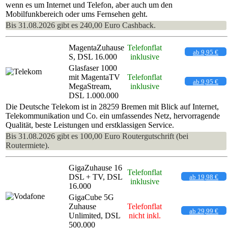
wenn es um Internet und Telefon, aber auch um den
Mobilfunkbereich oder ums Fernsehen geht.
Bis 31.08.2026 gibt es 240,00 Euro Cashback.
MagentaZuhause
Telefonflat
ab 9,95 €
S, DSL 16.000
inklusive
Glasfaser 1000
mit MagentaTV
Telefonflat
ab 9,95 €
MegaStream,
inklusive
DSL 1.000.000
Die Deutsche Telekom ist in 28259 Bremen mit Blick auf Internet,
Telekommunikation und Co. ein umfassendes Netz, hervorragende
Qualität, beste Leistungen und erstklassigen Service.
Bis 31.08.2026 gibt es 100,00 Euro Routergutschrift (bei
Routermiete).
GigaZuhause 16
Telefonflat
DSL + TV, DSL
ab 19,98 €
inklusive
16.000
GigaCube 5G
Zuhause
Telefonflat
ab 29,99 €
Unlimited, DSL
nicht inkl.
500.000