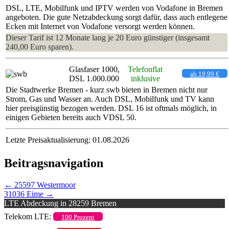
DSL, LTE, Mobilfunk und IPTV werden von Vodafone in Bremen
angeboten. Die gute Netzabdeckung sorgt dafür, dass auch entlegene
Ecken mit Internet von Vodafone versorgt werden können.
Dieser Tarif ist 12 Monate lang je 20 Euro günstiger (insgesamt
240,00 Euro sparen).
Glasfaser 1000,
Telefonflat
ab 19,99 €
DSL 1.000.000
inklusive
Die Stadtwerke Bremen - kurz swb bieten in Bremen nicht nur
Strom, Gas und Wasser an. Auch DSL, Mobilfunk und TV kann
hier preisgünstig bezogen werden. DSL 16 ist oftmals möglich, in
einigen Gebieten bereits auch VDSL 50.
Letzte Preisaktualisierung: 01.08.2026
Beitragsnavigation
←
25597 Westermoor
31036 Eime
→
LTE Abdeckung in 28259 Bremen
Telekom LTE:
100 Prozent