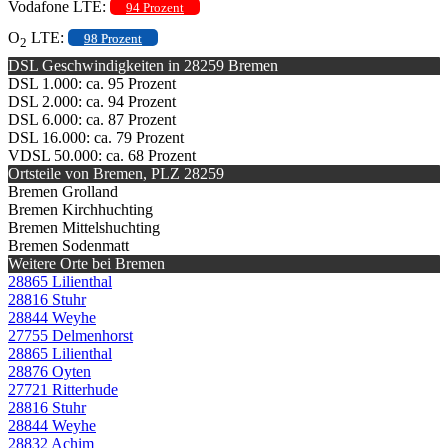
Vodafone LTE:
94 Prozent
O
LTE:
98 Prozent
2
DSL Geschwindigkeiten in 28259 Bremen
DSL 1.000: ca. 95 Prozent
DSL 2.000: ca. 94 Prozent
DSL 6.000: ca. 87 Prozent
DSL 16.000: ca. 79 Prozent
VDSL 50.000: ca. 68 Prozent
Ortsteile von Bremen, PLZ 28259
Bremen Grolland
Bremen Kirchhuchting
Bremen Mittelshuchting
Bremen Sodenmatt
Weitere Orte bei Bremen
28865 Lilienthal
28816 Stuhr
28844 Weyhe
27755 Delmenhorst
28865 Lilienthal
28876 Oyten
27721 Ritterhude
28816 Stuhr
28844 Weyhe
28832 Achim