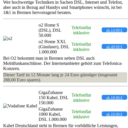
Wer hochwertige Techniken in Sachen DSL, Internet und Telefon,
aber auch in Bezug auf Handys und Smartphones wünscht, ist bei
1&1 in Bremen hervorragend beraten.
o2 Home S
Telefonflat
(DSL), DSL
ab 14,99 €
inklusive
50.000
o2 Home XXL
Telefonflat
(Glasfaser), DSL
ab 49,99 €
inklusive
1.000.000
Bei O2 bekommt man in Bremen neben DSL auch
Mobilfunkanschlüsse. Der Internetanbieter gehört zum Telefonica-
Konzern.
Dieser Tarif ist 12 Monate lang je 24 Euro günstiger (insgesamt
288,00 Euro sparen).
GigaZuhause
Telefonflat
150 Kabel, DSL
ab 19,99 €
inklusive
150.000
GigaZuhause
Telefonflat
1000 Kabel,
ab 19,99 €
inklusive
DSL 1.000.000
Kabel Deutschland steht in Bremen für vorbildliche Leistungen,