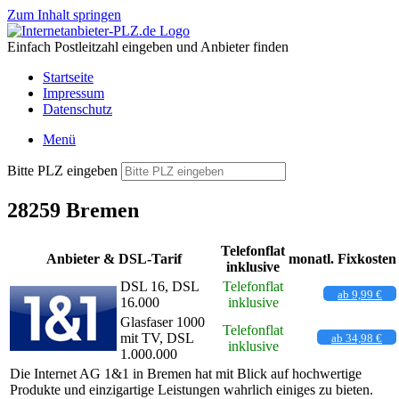
Zum Inhalt springen
Einfach Postleitzahl eingeben und Anbieter finden
Startseite
Impressum
Datenschutz
Menü
Bitte PLZ eingeben
28259 Bremen
Telefonflat
Anbieter & DSL-Tarif
monatl. Fixkosten
inklusive
DSL 16, DSL
Telefonflat
ab 9,99 €
16.000
inklusive
Glasfaser 1000
Telefonflat
mit TV, DSL
ab 34,98 €
inklusive
1.000.000
Die Internet AG 1&1 in Bremen hat mit Blick auf hochwertige
Produkte und einzigartige Leistungen wahrlich einiges zu bieten.