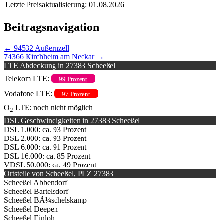
Letzte Preisaktualisierung: 01.08.2026
Beitragsnavigation
←
94532 Außernzell
74366 Kirchheim am Neckar
→
LTE Abdeckung in 27383 Scheeßel
Telekom LTE:
99 Prozent
Vodafone LTE:
97 Prozent
O
LTE: noch nicht möglich
2
DSL Geschwindigkeiten in 27383 Scheeßel
DSL 1.000: ca. 93 Prozent
DSL 2.000: ca. 93 Prozent
DSL 6.000: ca. 91 Prozent
DSL 16.000: ca. 85 Prozent
VDSL 50.000: ca. 49 Prozent
Ortsteile von Scheeßel, PLZ 27383
Scheeßel Abbendorf
Scheeßel Bartelsdorf
Scheeßel BÃ¼schelskamp
Scheeßel Deepen
Scheeßel Einloh