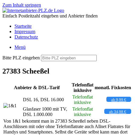
Zum Inhalt springen
Einfach Postleitzahl eingeben und Anbieter finden
Startseite
Impressum
Datenschutz
Menü
Bitte PLZ eingeben
27383 Scheeßel
Telefonflat
Anbieter & DSL-Tarif
monatl. Fixkosten
inklusive
Telefonflat
DSL 16, DSL 16.000
ab 9,99 €
inklusive
Glasfaser 1000 mit TV,
Telefonflat
ab 34,98 €
DSL 1.000.000
inklusive
Von 1&1 bekommt man in 27383 Scheeßel neben DSL-
Anschlüssen mit oder ohne Telefonflatrate auch Allnet Flatrates für
Handys und Smartphones. Selbst die Geräte selbst kann man dort