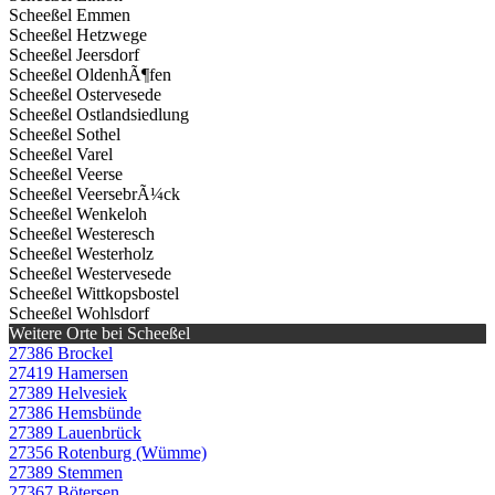
Scheeßel Emmen
Scheeßel Hetzwege
Scheeßel Jeersdorf
Scheeßel OldenhÃ¶fen
Scheeßel Ostervesede
Scheeßel Ostlandsiedlung
Scheeßel Sothel
Scheeßel Varel
Scheeßel Veerse
Scheeßel VeersebrÃ¼ck
Scheeßel Wenkeloh
Scheeßel Westeresch
Scheeßel Westerholz
Scheeßel Westervesede
Scheeßel Wittkopsbostel
Scheeßel Wohlsdorf
Weitere Orte bei Scheeßel
27386 Brockel
27419 Hamersen
27389 Helvesiek
27386 Hemsbünde
27389 Lauenbrück
27356 Rotenburg (Wümme)
27389 Stemmen
27367 Bötersen