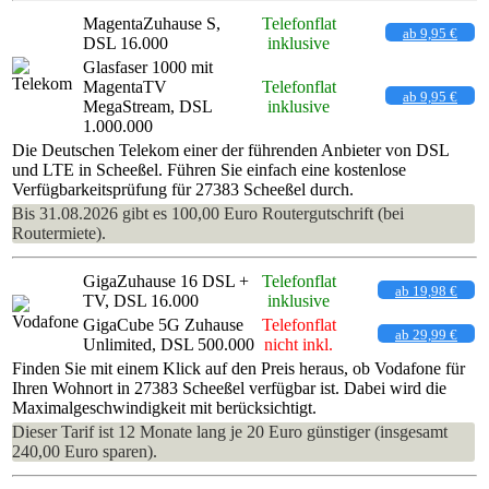
MagentaZuhause S,
Telefonflat
ab 9,95 €
DSL 16.000
inklusive
Glasfaser 1000 mit
MagentaTV
Telefonflat
ab 9,95 €
MegaStream, DSL
inklusive
1.000.000
Die Deutschen Telekom einer der führenden Anbieter von DSL
und LTE in Scheeßel. Führen Sie einfach eine kostenlose
Verfügbarkeitsprüfung für 27383 Scheeßel durch.
Bis 31.08.2026 gibt es 100,00 Euro Routergutschrift (bei
Routermiete).
GigaZuhause 16 DSL +
Telefonflat
ab 19,98 €
TV, DSL 16.000
inklusive
GigaCube 5G Zuhause
Telefonflat
ab 29,99 €
Unlimited, DSL 500.000
nicht inkl.
Finden Sie mit einem Klick auf den Preis heraus, ob Vodafone für
Ihren Wohnort in 27383 Scheeßel verfügbar ist. Dabei wird die
Maximalgeschwindigkeit mit berücksichtigt.
Dieser Tarif ist 12 Monate lang je 20 Euro günstiger (insgesamt
240,00 Euro sparen).