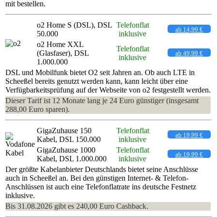
mit bestellen.
o2 Home S (DSL), DSL
Telefonflat
ab 14,99 €
50.000
inklusive
o2 Home XXL
Telefonflat
(Glasfaser), DSL
ab 49,99 €
inklusive
1.000.000
DSL und Mobilfunk bietet O2 seit Jahren an. Ob auch LTE in
Scheeßel bereits genutzt werden kann, kann leicht über eine
Verfügbarkeitsprüfung auf der Webseite von o2 festgestellt werden.
Dieser Tarif ist 12 Monate lang je 24 Euro günstiger (insgesamt
288,00 Euro sparen).
GigaZuhause 150
Telefonflat
ab 19,99 €
Kabel, DSL 150.000
inklusive
GigaZuhause 1000
Telefonflat
ab 19,99 €
Kabel, DSL 1.000.000
inklusive
Der größte Kabelanbieter Deutschlands bietet seine Anschlüsse
auch in Scheeßel an. Bei den günstigen Internet- & Telefon-
Anschlüssen ist auch eine Telefonflatrate ins deutsche Festnetz
inklusive.
Bis 31.08.2026 gibt es 240,00 Euro Cashback.