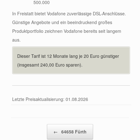
500.000
In Freistatt bietet Vodafone zuverlässige DSL-Anschlüsse.
Günstige Angebote und ein beeindruckend großes
Produktportfolio zeichnen Vodafone bereits seit langem
aus.
Dieser Tarif ist 12 Monate lang je 20 Euro günstiger
(insgesamt 240,00 Euro sparen).
Letzte Preisaktualisierung: 01.08.2026
Beitragsnavigation
←
64658 Fürth