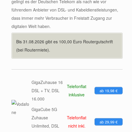
gelingt es der Deutschen Telekom als nach wie vor
führendem Anbieter von DSL- und Kabeldienstleistungen,
dass immer mehr Verbraucher in Freistatt Zugang zur
digitalen Welt haben.
Bis 31.08.2026 gibt es 100,00 Euro Routergutschrift
(bei Routermiete).
GigaZuhause 16
Telefonflat
DSL + TV, DSL
ab 19,98 €
inklusive
16.000
GigaCube 5G
Zuhause
Telefonflat
ab 29,99 €
Unlimited, DSL
nicht inkl.