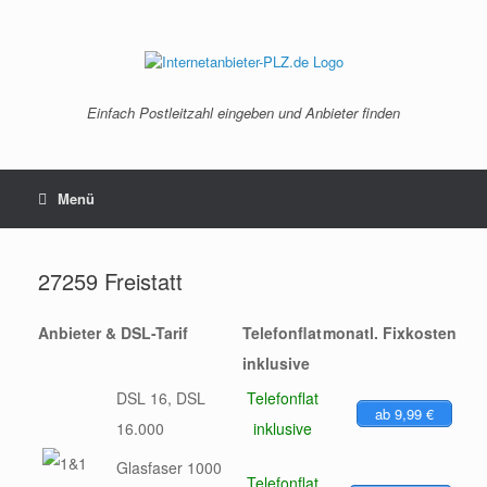
Zum
Inhalt
springen
Einfach Postleitzahl eingeben und Anbieter finden
Menü
27259 Freistatt
Anbieter & DSL-Tarif
Telefonflat
monatl. Fixkosten
inklusive
DSL 16, DSL
Telefonflat
ab 9,99 €
16.000
inklusive
Glasfaser 1000
Telefonflat