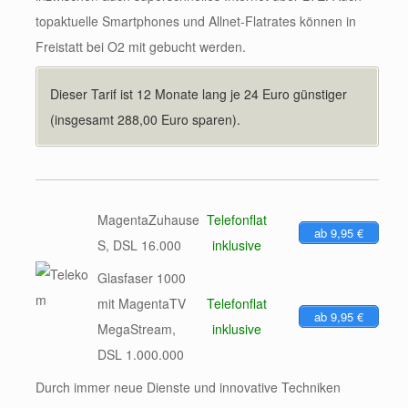
topaktuelle Smartphones und Allnet-Flatrates können in
Freistatt bei O2 mit gebucht werden.
Dieser Tarif ist 12 Monate lang je 24 Euro günstiger
(insgesamt 288,00 Euro sparen).
MagentaZuhause
Telefonflat
ab 9,95 €
S, DSL 16.000
inklusive
Glasfaser 1000
mit MagentaTV
Telefonflat
ab 9,95 €
MegaStream,
inklusive
DSL 1.000.000
Durch immer neue Dienste und innovative Techniken