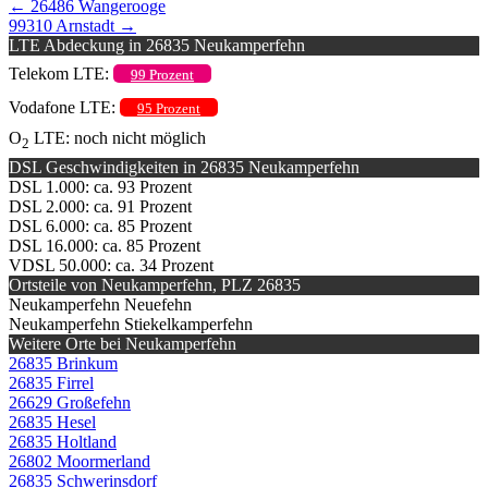
←
26486 Wangerooge
99310 Arnstadt
→
LTE Abdeckung in 26835 Neukamperfehn
Telekom LTE:
99 Prozent
Vodafone LTE:
95 Prozent
O
LTE: noch nicht möglich
2
DSL Geschwindigkeiten in 26835 Neukamperfehn
DSL 1.000: ca. 93 Prozent
DSL 2.000: ca. 91 Prozent
DSL 6.000: ca. 85 Prozent
DSL 16.000: ca. 85 Prozent
VDSL 50.000: ca. 34 Prozent
Ortsteile von Neukamperfehn, PLZ 26835
Neukamperfehn Neuefehn
Neukamperfehn Stiekelkamperfehn
Weitere Orte bei Neukamperfehn
26835 Brinkum
26835 Firrel
26629 Großefehn
26835 Hesel
26835 Holtland
26802 Moormerland
26835 Schwerinsdorf