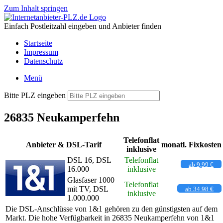
Zum Inhalt springen
Einfach Postleitzahl eingeben und Anbieter finden
Startseite
Impressum
Datenschutz
Menü
Bitte PLZ eingeben
26835 Neukamperfehn
Telefonflat
Anbieter & DSL-Tarif
monatl. Fixkosten
inklusive
DSL 16, DSL
Telefonflat
ab 9,99 €
16.000
inklusive
Glasfaser 1000
Telefonflat
mit TV, DSL
ab 34,98 €
inklusive
1.000.000
Die DSL-Anschlüsse von 1&1 gehören zu den günstigsten auf dem
Markt. Die hohe Verfügbarkeit in 26835 Neukamperfehn von 1&1