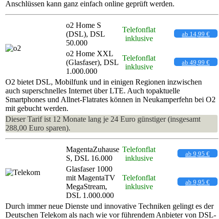
Anschlüssen kann ganz einfach online geprüft werden.
o2 Home S
Telefonflat
(DSL), DSL
ab 14,99 €
inklusive
50.000
o2 Home XXL
Telefonflat
(Glasfaser), DSL
ab 49,99 €
inklusive
1.000.000
O2 bietet DSL, Mobilfunk und in einigen Regionen inzwischen
auch superschnelles Internet über LTE. Auch topaktuelle
Smartphones und Allnet-Flatrates können in Neukamperfehn bei O2
mit gebucht werden.
Dieser Tarif ist 12 Monate lang je 24 Euro günstiger (insgesamt
288,00 Euro sparen).
MagentaZuhause
Telefonflat
ab 9,95 €
S, DSL 16.000
inklusive
Glasfaser 1000
mit MagentaTV
Telefonflat
ab 9,95 €
MegaStream,
inklusive
DSL 1.000.000
Durch immer neue Dienste und innovative Techniken gelingt es der
Deutschen Telekom als nach wie vor führendem Anbieter von DSL-