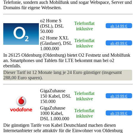
Telefonie, sondern auch Mobilfunk und sogar Webspace, Server und
Domains für eigene Webseiten.
o2 Home S
Telefonflat
(DSL), DSL
ab 14,99 €
inklusive
50.000
o2 Home XXL
Telefonflat
(Glasfaser), DSL
ab 49,99 €
inklusive
1.000.000
In 26125 Oldenburg (Oldenburg) bietet O2 Festnetz und Mobilfunk
an. Smartphones und Tablets für LTE bekommt man bei o2
ebenfalls.
Dieser Tarif ist 12 Monate lang je 24 Euro günstiger (insgesamt
288,00 Euro sparen).
GigaZuhause
Telefonflat
150 Kabel, DSL
ab 19,99 €
inklusive
150.000
GigaZuhause
Telefonflat
1000 Kabel,
ab 19,99 €
inklusive
DSL 1.000.000
Die günstigen Tarife von Kabel Deutschland machen diesen
Internetanbieter sehr attraktiv für die Einwohner von Oldenburg