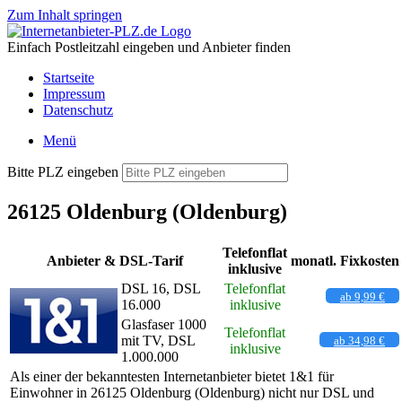
Zum Inhalt springen
Einfach Postleitzahl eingeben und Anbieter finden
Startseite
Impressum
Datenschutz
Menü
Bitte PLZ eingeben
26125 Oldenburg (Oldenburg)
Telefonflat
Anbieter & DSL-Tarif
monatl. Fixkosten
inklusive
DSL 16, DSL
Telefonflat
ab 9,99 €
16.000
inklusive
Glasfaser 1000
Telefonflat
mit TV, DSL
ab 34,98 €
inklusive
1.000.000
Als einer der bekanntesten Internetanbieter bietet 1&1 für
Einwohner in 26125 Oldenburg (Oldenburg) nicht nur DSL und