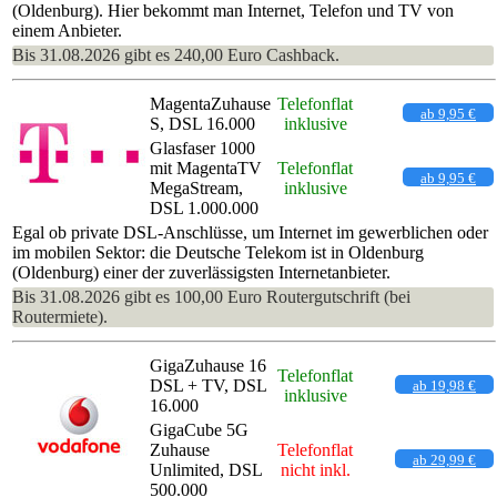
(Oldenburg). Hier bekommt man Internet, Telefon und TV von
einem Anbieter.
Bis 31.08.2026 gibt es 240,00 Euro Cashback.
MagentaZuhause
Telefonflat
ab 9,95 €
S, DSL 16.000
inklusive
Glasfaser 1000
mit MagentaTV
Telefonflat
ab 9,95 €
MegaStream,
inklusive
DSL 1.000.000
Egal ob private DSL-Anschlüsse, um Internet im gewerblichen oder
im mobilen Sektor: die Deutsche Telekom ist in Oldenburg
(Oldenburg) einer der zuverlässigsten Internetanbieter.
Bis 31.08.2026 gibt es 100,00 Euro Routergutschrift (bei
Routermiete).
GigaZuhause 16
Telefonflat
DSL + TV, DSL
ab 19,98 €
inklusive
16.000
GigaCube 5G
Zuhause
Telefonflat
ab 29,99 €
Unlimited, DSL
nicht inkl.
500.000