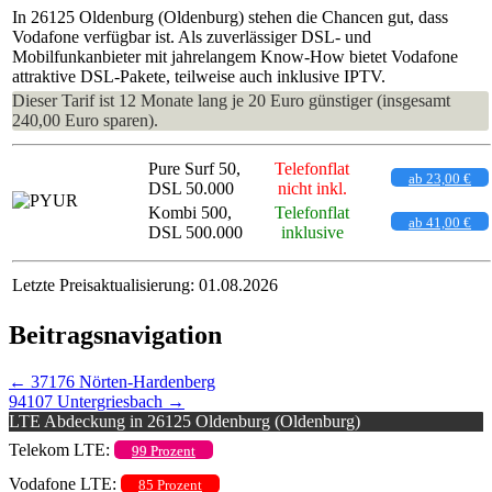
In 26125 Oldenburg (Oldenburg) stehen die Chancen gut, dass
Vodafone verfügbar ist. Als zuverlässiger DSL- und
Mobilfunkanbieter mit jahrelangem Know-How bietet Vodafone
attraktive DSL-Pakete, teilweise auch inklusive IPTV.
Dieser Tarif ist 12 Monate lang je 20 Euro günstiger (insgesamt
240,00 Euro sparen).
Pure Surf 50,
Telefonflat
ab 23,00 €
DSL 50.000
nicht inkl.
Kombi 500,
Telefonflat
ab 41,00 €
DSL 500.000
inklusive
Letzte Preisaktualisierung: 01.08.2026
Beitragsnavigation
←
37176 Nörten-Hardenberg
94107 Untergriesbach
→
LTE Abdeckung in 26125 Oldenburg (Oldenburg)
Telekom LTE:
99 Prozent
Vodafone LTE:
85 Prozent