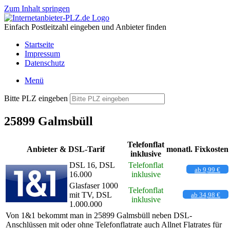
Zum Inhalt springen
Einfach Postleitzahl eingeben und Anbieter finden
Startseite
Impressum
Datenschutz
Menü
Bitte PLZ eingeben
25899 Galmsbüll
Telefonflat
Anbieter & DSL-Tarif
monatl. Fixkosten
inklusive
DSL 16, DSL
Telefonflat
ab 9,99 €
16.000
inklusive
Glasfaser 1000
Telefonflat
mit TV, DSL
ab 34,98 €
inklusive
1.000.000
Von 1&1 bekommt man in 25899 Galmsbüll neben DSL-
Anschlüssen mit oder ohne Telefonflatrate auch Allnet Flatrates für