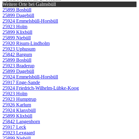
Weitere Orte bei Galmsbüll
25899 Bosbüll
25899 Dagebüll
25924 Emmelsbüll-Horsbüll
25923 Holm
25899 Klixbüll
25899 Niebüll
25920 Risum-Lindholm
25923 Uphusum
25842 Bargum
25899 Bosbüll
25923 Braderup
25899 Dagebüll
25924 Emmelsbüll-Horsbüll
25917 Enge-Sande
25924 Friedrich-Wilhelm-Lübke-Koog
25923 Holm
25923 Humptrup
25926 Karlum
25924 Klanxbüll
25899 Klixbüll
25842 Langenhorn
25917 Leck
25923 Lexgaard
25899 Niebüll