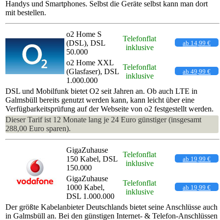
Handys und Smartphones. Selbst die Geräte selbst kann man dort
mit bestellen.
o2 Home S
Telefonflat
(DSL), DSL
ab 14,99 €
inklusive
50.000
o2 Home XXL
Telefonflat
(Glasfaser), DSL
ab 49,99 €
inklusive
1.000.000
DSL und Mobilfunk bietet O2 seit Jahren an. Ob auch LTE in
Galmsbüll bereits genutzt werden kann, kann leicht über eine
Verfügbarkeitsprüfung auf der Webseite von o2 festgestellt werden.
Dieser Tarif ist 12 Monate lang je 24 Euro günstiger (insgesamt
288,00 Euro sparen).
GigaZuhause
Telefonflat
150 Kabel, DSL
ab 19,99 €
inklusive
150.000
GigaZuhause
Telefonflat
1000 Kabel,
ab 19,99 €
inklusive
DSL 1.000.000
Der größte Kabelanbieter Deutschlands bietet seine Anschlüsse auch
in Galmsbüll an. Bei den günstigen Internet- & Telefon-Anschlüssen