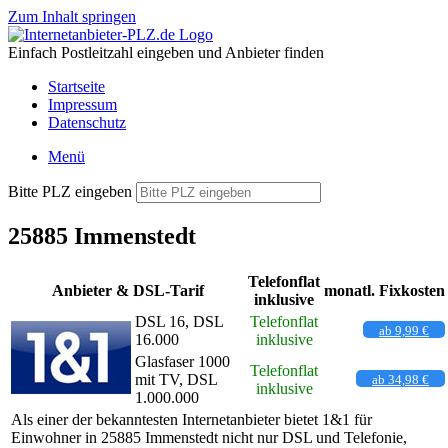
Zum Inhalt springen
Einfach Postleitzahl eingeben und Anbieter finden
Startseite
Impressum
Datenschutz
Menü
Bitte PLZ eingeben
25885 Immenstedt
Telefonflat
Anbieter & DSL-Tarif
monatl. Fixkosten
inklusive
DSL 16, DSL
Telefonflat
ab 9,99 €
16.000
inklusive
Glasfaser 1000
Telefonflat
mit TV, DSL
ab 34,98 €
inklusive
1.000.000
Als einer der bekanntesten Internetanbieter bietet 1&1 für
Einwohner in 25885 Immenstedt nicht nur DSL und Telefonie,