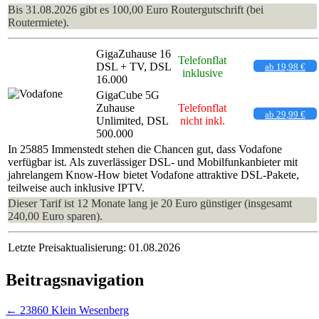
Bis 31.08.2026 gibt es 100,00 Euro Routergutschrift (bei
Routermiete).
GigaZuhause 16
Telefonflat
DSL + TV, DSL
ab 19,98 €
inklusive
16.000
GigaCube 5G
Zuhause
Telefonflat
ab 29,99 €
Unlimited, DSL
nicht inkl.
500.000
In 25885 Immenstedt stehen die Chancen gut, dass Vodafone
verfügbar ist. Als zuverlässiger DSL- und Mobilfunkanbieter mit
jahrelangem Know-How bietet Vodafone attraktive DSL-Pakete,
teilweise auch inklusive IPTV.
Dieser Tarif ist 12 Monate lang je 20 Euro günstiger (insgesamt
240,00 Euro sparen).
Letzte Preisaktualisierung: 01.08.2026
Beitragsnavigation
←
23860 Klein Wesenberg