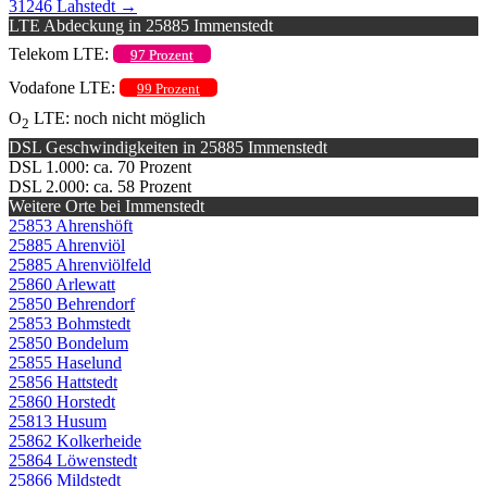
31246 Lahstedt
→
LTE Abdeckung in 25885 Immenstedt
Telekom LTE:
97 Prozent
Vodafone LTE:
99 Prozent
O
LTE: noch nicht möglich
2
DSL Geschwindigkeiten in 25885 Immenstedt
DSL 1.000: ca. 70 Prozent
DSL 2.000: ca. 58 Prozent
Weitere Orte bei Immenstedt
25853 Ahrenshöft
25885 Ahrenviöl
25885 Ahrenviölfeld
25860 Arlewatt
25850 Behrendorf
25853 Bohmstedt
25850 Bondelum
25855 Haselund
25856 Hattstedt
25860 Horstedt
25813 Husum
25862 Kolkerheide
25864 Löwenstedt
25866 Mildstedt