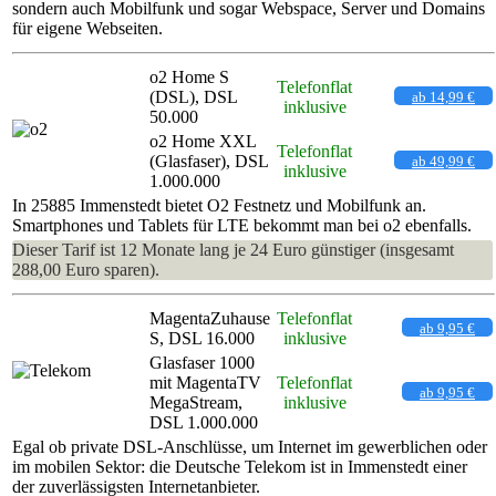
sondern auch Mobilfunk und sogar Webspace, Server und Domains
für eigene Webseiten.
o2 Home S
Telefonflat
(DSL), DSL
ab 14,99 €
inklusive
50.000
o2 Home XXL
Telefonflat
(Glasfaser), DSL
ab 49,99 €
inklusive
1.000.000
In 25885 Immenstedt bietet O2 Festnetz und Mobilfunk an.
Smartphones und Tablets für LTE bekommt man bei o2 ebenfalls.
Dieser Tarif ist 12 Monate lang je 24 Euro günstiger (insgesamt
288,00 Euro sparen).
MagentaZuhause
Telefonflat
ab 9,95 €
S, DSL 16.000
inklusive
Glasfaser 1000
mit MagentaTV
Telefonflat
ab 9,95 €
MegaStream,
inklusive
DSL 1.000.000
Egal ob private DSL-Anschlüsse, um Internet im gewerblichen oder
im mobilen Sektor: die Deutsche Telekom ist in Immenstedt einer
der zuverlässigsten Internetanbieter.