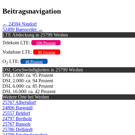
Beitragsnavigation
←
24594 Nindorf
52499 Baesweiler
→
LTE Abdeckung in 25799 Wrohm
Telekom LTE:
100 Prozent
Vodafone LTE:
99 Prozent
O
LTE:
46 Prozent
2
DSL Geschwindigkeiten in 25799 Wrohm
DSL 1.000: ca. 95 Prozent
DSL 2.000: ca. 94 Prozent
DSL 6.000: ca. 85 Prozent
DSL 16.000: ca. 42 Prozent
Weitere Orte bei Wrohm
25767 Albersdorf
24806 Bargstall
25557 Beldorf
24797 Breiholz
25767 Bunsoh
25786 Dellstedt
24799 Friedrichsgraben