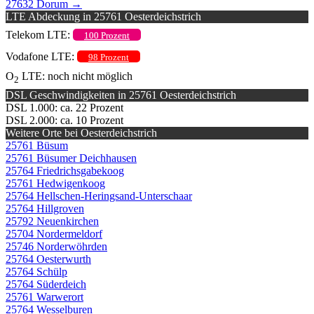
27632 Dorum
→
LTE Abdeckung in 25761 Oesterdeichstrich
Telekom LTE:
100 Prozent
Vodafone LTE:
98 Prozent
O
LTE: noch nicht möglich
2
DSL Geschwindigkeiten in 25761 Oesterdeichstrich
DSL 1.000: ca. 22 Prozent
DSL 2.000: ca. 10 Prozent
Weitere Orte bei Oesterdeichstrich
25761 Büsum
25761 Büsumer Deichhausen
25764 Friedrichsgabekoog
25761 Hedwigenkoog
25764 Hellschen-Heringsand-Unterschaar
25764 Hillgroven
25792 Neuenkirchen
25704 Nordermeldorf
25746 Norderwöhrden
25764 Oesterwurth
25764 Schülp
25764 Süderdeich
25761 Warwerort
25764 Wesselburen