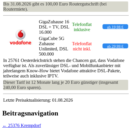
Bis 31.08.2026 gibt es 100,00 Euro Routergutschrift (bei
Routermiete).
GigaZuhause 16
Telefonflat
DSL + TV, DSL
ab 19,98 €
inklusive
16.000
GigaCube 5G
Zuhause
Telefonflat
ab 29,99 €
Unlimited, DSL
nicht inkl.
500.000
In 25761 Oesterdeichstrich stehen die Chancen gut, dass Vodafone
verfügbar ist. Als zuverlässiger DSL- und Mobilfunkanbieter mit
jahrelangem Know-How bietet Vodafone attraktive DSL-Pakete,
teilweise auch inklusive IPTV.
Dieser Tarif ist 12 Monate lang je 20 Euro günstiger (insgesamt
240,00 Euro sparen).
Letzte Preisaktualisierung: 01.08.2026
Beitragsnavigation
←
25376 Krempdorf