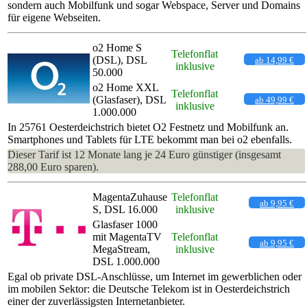
sondern auch Mobilfunk und sogar Webspace, Server und Domains
für eigene Webseiten.
o2 Home S
Telefonflat
(DSL), DSL
ab 14,99 €
inklusive
50.000
o2 Home XXL
Telefonflat
(Glasfaser), DSL
ab 49,99 €
inklusive
1.000.000
In 25761 Oesterdeichstrich bietet O2 Festnetz und Mobilfunk an.
Smartphones und Tablets für LTE bekommt man bei o2 ebenfalls.
Dieser Tarif ist 12 Monate lang je 24 Euro günstiger (insgesamt
288,00 Euro sparen).
MagentaZuhause
Telefonflat
ab 9,95 €
S, DSL 16.000
inklusive
Glasfaser 1000
mit MagentaTV
Telefonflat
ab 9,95 €
MegaStream,
inklusive
DSL 1.000.000
Egal ob private DSL-Anschlüsse, um Internet im gewerblichen oder
im mobilen Sektor: die Deutsche Telekom ist in Oesterdeichstrich
einer der zuverlässigsten Internetanbieter.