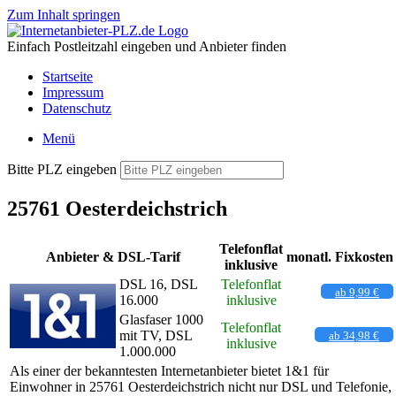
Zum Inhalt springen
Einfach Postleitzahl eingeben und Anbieter finden
Startseite
Impressum
Datenschutz
Menü
Bitte PLZ eingeben
25761 Oesterdeichstrich
Telefonflat
Anbieter & DSL-Tarif
monatl. Fixkosten
inklusive
DSL 16, DSL
Telefonflat
ab 9,99 €
16.000
inklusive
Glasfaser 1000
Telefonflat
mit TV, DSL
ab 34,98 €
inklusive
1.000.000
Als einer der bekanntesten Internetanbieter bietet 1&1 für
Einwohner in 25761 Oesterdeichstrich nicht nur DSL und Telefonie,