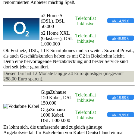
renommierten Anbieter mächtig Spaß.
o2 Home S
Telefonflat
(DSL), DSL
ab 14,99 €
inklusive
50.000
o2 Home XXL
Telefonflat
(Glasfaser), DSL
ab 49,99 €
inklusive
1.000.000
Ob Festnetz, DSL, LTE Smartphones und so weiter: Sowohl Privat-,
als auch Geschäftskunden haben es mit O2 in Bokelrehm leicht.
Denn eine hervorragende Netzabdeckung und bester Service sind
dort seit jeher garantiert.
Dieser Tarif ist 12 Monate lang je 24 Euro günstiger (insgesamt
288,00 Euro sparen).
GigaZuhause
Telefonflat
150 Kabel, DSL
ab 19,99 €
inklusive
150.000
GigaZuhause
Telefonflat
1000 Kabel,
ab 19,99 €
inklusive
DSL 1.000.000
Es lohnt sich, die umfassende und zugleich günstige
Angebotsvielfalt für Bokelrehm von Kabel Deutschland einmal