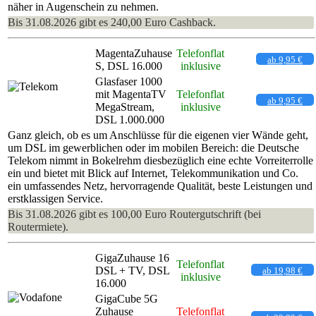
näher in Augenschein zu nehmen.
Bis 31.08.2026 gibt es 240,00 Euro Cashback.
MagentaZuhause
Telefonflat
ab 9,95 €
S, DSL 16.000
inklusive
Glasfaser 1000
mit MagentaTV
Telefonflat
ab 9,95 €
MegaStream,
inklusive
DSL 1.000.000
Ganz gleich, ob es um Anschlüsse für die eigenen vier Wände geht,
um DSL im gewerblichen oder im mobilen Bereich: die Deutsche
Telekom nimmt in Bokelrehm diesbezüglich eine echte Vorreiterrolle
ein und bietet mit Blick auf Internet, Telekommunikation und Co.
ein umfassendes Netz, hervorragende Qualität, beste Leistungen und
erstklassigen Service.
Bis 31.08.2026 gibt es 100,00 Euro Routergutschrift (bei
Routermiete).
GigaZuhause 16
Telefonflat
DSL + TV, DSL
ab 19,98 €
inklusive
16.000
GigaCube 5G
Zuhause
Telefonflat