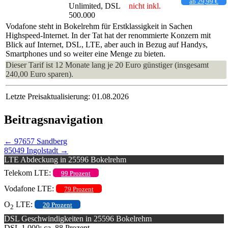
ab 29,99 €
Unlimited, DSL
nicht inkl.
500.000
Vodafone steht in Bokelrehm für Erstklassigkeit in Sachen
Highspeed-Internet. In der Tat hat der renommierte Konzern mit
Blick auf Internet, DSL, LTE, aber auch in Bezug auf Handys,
Smartphones und so weiter eine Menge zu bieten.
Dieser Tarif ist 12 Monate lang je 20 Euro günstiger (insgesamt
240,00 Euro sparen).
Letzte Preisaktualisierung: 01.08.2026
Beitragsnavigation
←
97657 Sandberg
85049 Ingolstadt
→
LTE Abdeckung in 25596 Bokelrehm
Telekom LTE:
99 Prozent
Vodafone LTE:
79 Prozent
O
LTE:
20 Prozent
2
DSL Geschwindigkeiten in 25596 Bokelrehm
DSL 1.000: ca. 88 Prozent