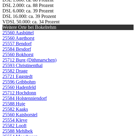
DSL 2.000: ca. 88 Prozent
DSL 6.000: ca. 39 Prozent
DSL 16.000: ca. 39 Prozent
VDSL 50.000: ca. 34 Prozent
Weitere Orte bei Bokelrehm
25560 Aasbüttel
25560 Agethorst
25557 Bendorf
25584 Besdorf
25560 Bokhorst
25712 Burg (Dithmarschen)
25593 Christinenthal
25582 Drage
25721 Eggstedt
25596 Gribbohm
25560 Hadenfeld
25712 Hochdonn
25584 Holstenniendorf
25588 Huje
25582 Kaaks
25560 Kaisborstel
25554 Kleve
25582 Looft
25588 Mehlbek