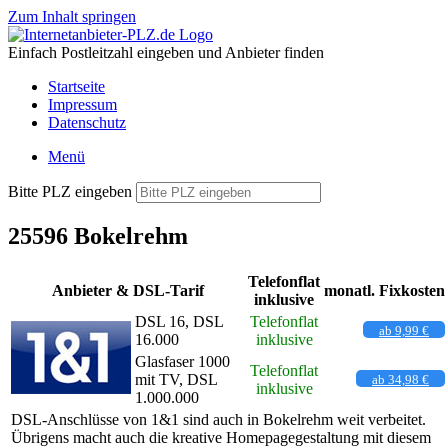
Zum Inhalt springen
Einfach Postleitzahl eingeben und Anbieter finden
Startseite
Impressum
Datenschutz
Menü
Bitte PLZ eingeben
25596 Bokelrehm
Telefonflat
Anbieter & DSL-Tarif
monatl. Fixkosten
inklusive
DSL 16, DSL
Telefonflat
ab 9,99 €
16.000
inklusive
Glasfaser 1000
Telefonflat
mit TV, DSL
ab 34,98 €
inklusive
1.000.000
DSL-Anschlüsse von 1&1 sind auch in Bokelrehm weit verbeitet.
Übrigens macht auch die kreative Homepagegestaltung mit diesem