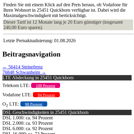
Finden Sie mit einem Klick auf den Preis heraus, ob Vodafone für
Ihren Wohnort in 25451 Quickborn verfügbar ist. Dabei wird die
Maximalgeschwindigkeit mit berücksichtigt.
Dieser Tarif ist 12 Monate lang je 20 Euro günstiger (insgesamt
240,00 Euro sparen).
Letzte Preisaktualisierung: 01.08.2026
Beitragsnavigation
←
56414 Steinefrenz
76848 Schwanheim
→
LTE Abdeckung in 25451 Quickborn
Telekom LTE:
100 Prozent
Vodafone LTE:
94 Prozent
O
LTE:
98 Prozent
2
DSL Geschwindigkeiten in 25451 Quickborn
DSL 1.000: ca. 94 Prozent
DSL 2.000: ca. 93 Prozent
DSL 6.000: ca. 92 Prozent
DSL 16.000: ca. 72 Prozent