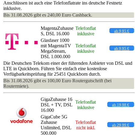
Anschlüssen ist auch eine Telefonflatrate ins deutsche Festnetz
inklusive.
Bis 31.08.2026 gibt es 240,00 Euro Cashback.
MagentaZuhause
Telefonflat
ab 9,95 €
S, DSL 16.000
inklusive
Glasfaser 1000
mit MagentaTV
Telefonflat
ab 9,95 €
MegaStream,
inklusive
DSL 1.000.000
Die Deutschen Telekom einer der führenden Anbieter von DSL und
LTE in Quickborn. Führen Sie einfach eine kostenlose
Verfügbarkeitsprüfung für 25451 Quickborn durch.
Bis 31.08.2026 gibt es 100,00 Euro Routergutschrift (bei
Routermiete).
GigaZuhause 16
Telefonflat
DSL + TV, DSL
ab 19,98 €
inklusive
16.000
GigaCube 5G
Zuhause
Telefonflat
ab 29,99 €
Unlimited, DSL
nicht inkl.
500.000