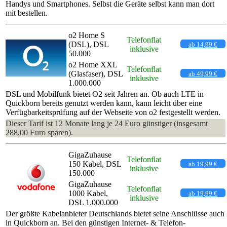
Handys und Smartphones. Selbst die Geräte selbst kann man dort
mit bestellen.
o2 Home S
Telefonflat
(DSL), DSL
ab 14,99 €
inklusive
50.000
o2 Home XXL
Telefonflat
(Glasfaser), DSL
ab 49,99 €
inklusive
1.000.000
DSL und Mobilfunk bietet O2 seit Jahren an. Ob auch LTE in
Quickborn bereits genutzt werden kann, kann leicht über eine
Verfügbarkeitsprüfung auf der Webseite von o2 festgestellt werden.
Dieser Tarif ist 12 Monate lang je 24 Euro günstiger (insgesamt
288,00 Euro sparen).
GigaZuhause
Telefonflat
150 Kabel, DSL
ab 19,99 €
inklusive
150.000
GigaZuhause
Telefonflat
1000 Kabel,
ab 19,99 €
inklusive
DSL 1.000.000
Der größte Kabelanbieter Deutschlands bietet seine Anschlüsse auch
in Quickborn an. Bei den günstigen Internet- & Telefon-