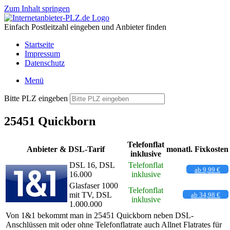
Zum Inhalt springen
Einfach Postleitzahl eingeben und Anbieter finden
Startseite
Impressum
Datenschutz
Menü
Bitte PLZ eingeben
25451 Quickborn
Telefonflat
Anbieter & DSL-Tarif
monatl. Fixkosten
inklusive
DSL 16, DSL
Telefonflat
ab 9,99 €
16.000
inklusive
Glasfaser 1000
Telefonflat
mit TV, DSL
ab 34,98 €
inklusive
1.000.000
Von 1&1 bekommt man in 25451 Quickborn neben DSL-
Anschlüssen mit oder ohne Telefonflatrate auch Allnet Flatrates für