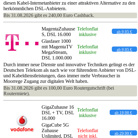
diesen Kabel-Internetanbieter zu einer attraktiven Alternative zu den
herkömmlichen DSL-Anbietern.
Bis 31.08.2026 gibt es 240,00 Euro Cashback.
MagentaZuhause
Telefonflat
ab 9,95 €
S, DSL 16.000
inklusive
Glasfaser 1000
mit MagentaTV
Telefonflat
ab 9,95 €
MegaStream,
inklusive
DSL 1.000.000
Durch immer neue Dienste und innovative Techniken gelingt es der
Deutschen Telekom als nach wie vor führendem Anbieter von DSL-
und Kabeldienstleistungen, dass immer mehr Verbraucher in
Moorrege Zugang zur digitalen Welt haben.
Bis 31.08.2026 gibt es 100,00 Euro Routergutschrift (bei
Routermiete).
GigaZuhause 16
Telefonflat
DSL + TV, DSL
ab 19,98 €
inklusive
16.000
GigaCube 5G
Zuhause
Telefonflat
ab 29,99 €
Unlimited, DSL
nicht inkl.