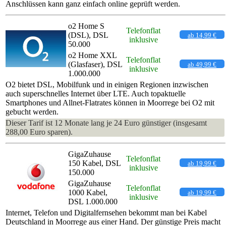
Anschlüssen kann ganz einfach online geprüft werden.
o2 Home S
Telefonflat
(DSL), DSL
ab 14,99 €
inklusive
50.000
o2 Home XXL
Telefonflat
(Glasfaser), DSL
ab 49,99 €
inklusive
1.000.000
O2 bietet DSL, Mobilfunk und in einigen Regionen inzwischen
auch superschnelles Internet über LTE. Auch topaktuelle
Smartphones und Allnet-Flatrates können in Moorrege bei O2 mit
gebucht werden.
Dieser Tarif ist 12 Monate lang je 24 Euro günstiger (insgesamt
288,00 Euro sparen).
GigaZuhause
Telefonflat
150 Kabel, DSL
ab 19,99 €
inklusive
150.000
GigaZuhause
Telefonflat
1000 Kabel,
ab 19,99 €
inklusive
DSL 1.000.000
Internet, Telefon und Digitalfernsehen bekommt man bei Kabel
Deutschland in Moorrege aus einer Hand. Der günstige Preis macht