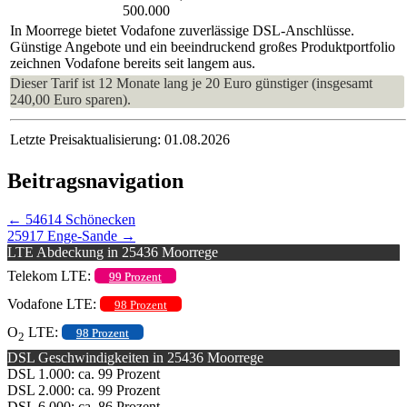
500.000
In Moorrege bietet Vodafone zuverlässige DSL-Anschlüsse.
Günstige Angebote und ein beeindruckend großes Produktportfolio
zeichnen Vodafone bereits seit langem aus.
Dieser Tarif ist 12 Monate lang je 20 Euro günstiger (insgesamt
240,00 Euro sparen).
Letzte Preisaktualisierung: 01.08.2026
Beitragsnavigation
←
54614 Schönecken
25917 Enge-Sande
→
LTE Abdeckung in 25436 Moorrege
Telekom LTE:
99 Prozent
Vodafone LTE:
98 Prozent
O
LTE:
98 Prozent
2
DSL Geschwindigkeiten in 25436 Moorrege
DSL 1.000: ca. 99 Prozent
DSL 2.000: ca. 99 Prozent
DSL 6.000: ca. 86 Prozent