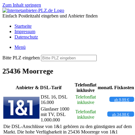
Zum Inhalt springen
Einfach Postleitzahl eingeben und Anbieter finden
Startseite
Impressum
Datenschutz
Menü
Bitte PLZ eingeben
25436 Moorrege
Telefonflat
Anbieter & DSL-Tarif
monatl. Fixkosten
inklusive
DSL 16, DSL
Telefonflat
ab 9,99 €
16.000
inklusive
Glasfaser 1000
Telefonflat
mit TV, DSL
ab 34,98 €
inklusive
1.000.000
Die DSL-Anschlüsse von 1&1 gehören zu den günstigsten auf dem
Markt. Die hohe Verfügbarkeit in 25436 Moorrege von 1&1