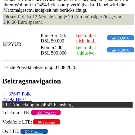
Ihren Wohnort in 24943 Flensburg verfügbar ist. Dabei wird die
Maximalgeschwindigkeit mit berücksichtigt.
Dieser Tarif ist 12 Monate lang je 20 Euro günstiger (insgesamt
240,00 Euro sparen).
Pure Surf 50,
Telefonflat
ab 23,00 €
DSL 50.000
nicht inkl.
Kombi 500,
Telefonflat
ab 41,00 €
DSL 500.000
inklusive
Letzte Preisaktualisierung: 01.08.2026
Beitragsnavigation
←
37647 Polle
25492 Heist
→
LTE Abdeckung in 24943 Flensburg
Telekom LTE:
100 Prozent
Vodafone LTE:
96 Prozent
O
LTE:
94 Prozent
2