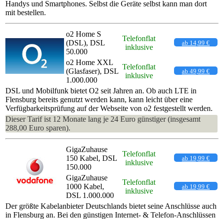
Handys und Smartphones. Selbst die Geräte selbst kann man dort
mit bestellen.
o2 Home S
Telefonflat
(DSL), DSL
ab 14,99 €
inklusive
50.000
o2 Home XXL
Telefonflat
(Glasfaser), DSL
ab 49,99 €
inklusive
1.000.000
DSL und Mobilfunk bietet O2 seit Jahren an. Ob auch LTE in
Flensburg bereits genutzt werden kann, kann leicht über eine
Verfügbarkeitsprüfung auf der Webseite von o2 festgestellt werden.
Dieser Tarif ist 12 Monate lang je 24 Euro günstiger (insgesamt
288,00 Euro sparen).
GigaZuhause
Telefonflat
150 Kabel, DSL
ab 19,99 €
inklusive
150.000
GigaZuhause
Telefonflat
1000 Kabel,
ab 19,99 €
inklusive
DSL 1.000.000
Der größte Kabelanbieter Deutschlands bietet seine Anschlüsse auch
in Flensburg an. Bei den günstigen Internet- & Telefon-Anschlüssen