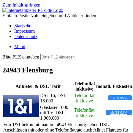
Zum Inhalt springen
Einfach Postleitzahl eingeben und Anbieter finden
Startseite
Impressum
Datenschutz
Menü
Bitte PLZ eingeben
24943 Flensburg
Telefonflat
Anbieter & DSL-Tarif
monatl. Fixkosten
inklusive
DSL 16, DSL
Telefonflat
ab 9,99 €
16.000
inklusive
Glasfaser 1000
Telefonflat
mit TV, DSL
ab 34,98 €
inklusive
1.000.000
Von 1&1 bekommt man in 24943 Flensburg neben DSL-
Anschlüssen mit oder ohne Telefonflatrate auch Allnet Flatrates für