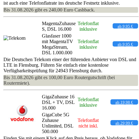
ist auch eine Telefonflatrate ins deutsche Festnetz inklusive.
Bis 31.08.2026 gibt es 240,00 Euro Cashback.
MagentaZuhause
Telefonflat
ab 9,95 €
S, DSL 16.000
inklusive
Glasfaser 1000
mit MagentaTV
Telefonflat
ab 9,95 €
MegaStream,
inklusive
DSL 1.000.000
Die Deutschen Telekom einer der führenden Anbieter von DSL und
LTE in Flensburg. Führen Sie einfach eine kostenlose
Verfügbarkeitsprüfung für 24943 Flensburg durch.
Bis 31.08.2026 gibt es 100,00 Euro Routergutschrift (bei
Routermiete).
GigaZuhause 16
Telefonflat
DSL + TV, DSL
ab 19,98 €
inklusive
16.000
GigaCube 5G
Zuhause
Telefonflat
ab 29,99 €
Unlimited, DSL
nicht inkl.
500.000
Finden Sie mit einem Klick auf den Preis heraus, ob Vodafone für