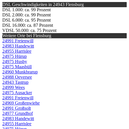
DSL Geschwindigkeiten in 24943 Flensburg
DSL 1.000: ca. 99 Prozent
DSL 2.000: ca. 99 Prozent
DSL 6.000: ca. 95 Prozent
DSL 16.000: ca. 87 Prozent
VDSL 50.000: ca. 75 Prozent
Weitere Orte bei Flensburg
24991 Freienwill
24983 Handewitt
24955 Harrislee
24975 Hürup
24975 Husby
24975 Maasbüll
24960 Munkbrarup
24988 Oeversee
24943 Tastrup
24999 Wees
24975 Ausacker
24991 Freienwill
24969 Großenwiehe
24991 Großsolt
24977 Grundhof
24983 Handewitt
24955 Harrislee
24975 Hürup