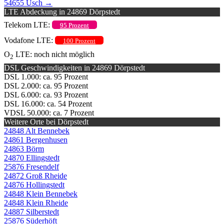
54655 Usch
→
LTE Abdeckung in 24869 Dörpstedt
Telekom LTE:
95 Prozent
Vodafone LTE:
100 Prozent
O
LTE: noch nicht möglich
2
DSL Geschwindigkeiten in 24869 Dörpstedt
DSL 1.000: ca. 95 Prozent
DSL 2.000: ca. 95 Prozent
DSL 6.000: ca. 93 Prozent
DSL 16.000: ca. 54 Prozent
VDSL 50.000: ca. 7 Prozent
Weitere Orte bei Dörpstedt
24848 Alt Bennebek
24861 Bergenhusen
24863 Börm
24870 Ellingstedt
25876 Fresendelf
24872 Groß Rheide
24876 Hollingstedt
24848 Klein Bennebek
24848 Klein Rheide
24887 Silberstedt
25876 Süderhöft