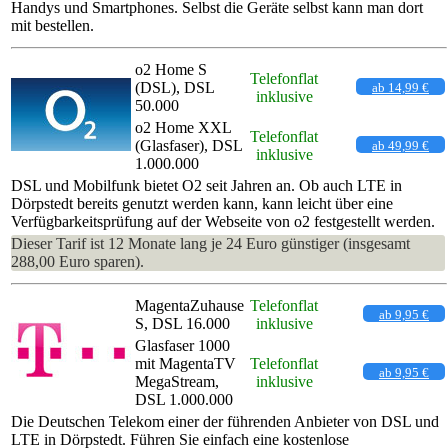
Handys und Smartphones. Selbst die Geräte selbst kann man dort
mit bestellen.
o2 Home S
Telefonflat
(DSL), DSL
ab 14,99 €
inklusive
50.000
o2 Home XXL
Telefonflat
(Glasfaser), DSL
ab 49,99 €
inklusive
1.000.000
DSL und Mobilfunk bietet O2 seit Jahren an. Ob auch LTE in
Dörpstedt bereits genutzt werden kann, kann leicht über eine
Verfügbarkeitsprüfung auf der Webseite von o2 festgestellt werden.
Dieser Tarif ist 12 Monate lang je 24 Euro günstiger (insgesamt
288,00 Euro sparen).
MagentaZuhause
Telefonflat
ab 9,95 €
S, DSL 16.000
inklusive
Glasfaser 1000
mit MagentaTV
Telefonflat
ab 9,95 €
MegaStream,
inklusive
DSL 1.000.000
Die Deutschen Telekom einer der führenden Anbieter von DSL und
LTE in Dörpstedt. Führen Sie einfach eine kostenlose