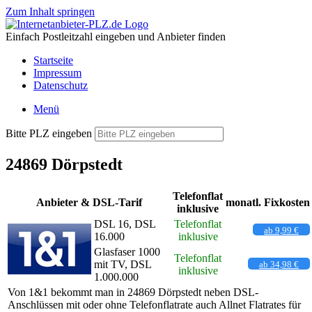
Zum Inhalt springen
Einfach Postleitzahl eingeben und Anbieter finden
Startseite
Impressum
Datenschutz
Menü
Bitte PLZ eingeben
24869 Dörpstedt
Telefonflat
Anbieter & DSL-Tarif
monatl. Fixkosten
inklusive
DSL 16, DSL
Telefonflat
ab 9,99 €
16.000
inklusive
Glasfaser 1000
Telefonflat
mit TV, DSL
ab 34,98 €
inklusive
1.000.000
Von 1&1 bekommt man in 24869 Dörpstedt neben DSL-
Anschlüssen mit oder ohne Telefonflatrate auch Allnet Flatrates für