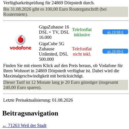
Verfügbarkeitsprüfung für 24869 Dörpstedt durch.
Bis 31.08.2026 gibt es 100,00 Euro Routergutschrift (bei
Routermiete).
GigaZuhause 16
Telefonflat
DSL + TV, DSL
ab 19,98 €
inklusive
16.000
GigaCube 5G
Zuhause
Telefonflat
ab 29,99 €
Unlimited, DSL
nicht inkl.
500.000
Finden Sie mit einem Klick auf den Preis heraus, ob Vodafone für
Ihren Wohnort in 24869 Dörpstedt verfügbar ist. Dabei wird die
Maximalgeschwindigkeit mit berücksichtigt.
Dieser Tarif ist 12 Monate lang je 20 Euro günstiger (insgesamt
240,00 Euro sparen).
Letzte Preisaktualisierung: 01.08.2026
Beitragsnavigation
←
71263 Weil der Stadt