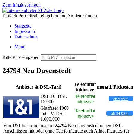
Zum Inhalt springen
Einfach Postleitzahl eingeben und Anbieter finden
Startseite
Impressum
Datenschutz
Menü
Bitte PLZ eingeben
24794 Neu Duvenstedt
Telefonflat
Anbieter & DSL-Tarif
monatl. Fixkosten
inklusive
DSL 16, DSL
Telefonflat
ab 9,99 €
16.000
inklusive
Glasfaser 1000
Telefonflat
mit TV, DSL
ab 34,98 €
inklusive
1.000.000
Von 1&1 bekommt man in 24794 Neu Duvenstedt neben DSL-
Anschlüssen mit oder ohne Telefonflatrate auch Allnet Flatrates für