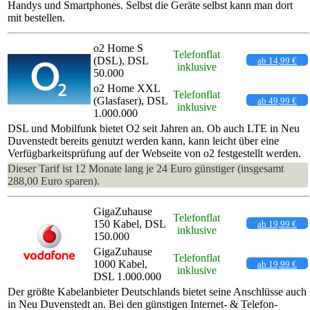
Handys und Smartphones. Selbst die Geräte selbst kann man dort
mit bestellen.
o2 Home S
Telefonflat
(DSL), DSL
ab 14,99 €
inklusive
50.000
o2 Home XXL
Telefonflat
(Glasfaser), DSL
ab 49,99 €
inklusive
1.000.000
DSL und Mobilfunk bietet O2 seit Jahren an. Ob auch LTE in Neu
Duvenstedt bereits genutzt werden kann, kann leicht über eine
Verfügbarkeitsprüfung auf der Webseite von o2 festgestellt werden.
Dieser Tarif ist 12 Monate lang je 24 Euro günstiger (insgesamt
288,00 Euro sparen).
GigaZuhause
Telefonflat
150 Kabel, DSL
ab 19,99 €
inklusive
150.000
GigaZuhause
Telefonflat
1000 Kabel,
ab 19,99 €
inklusive
DSL 1.000.000
Der größte Kabelanbieter Deutschlands bietet seine Anschlüsse auch
in Neu Duvenstedt an. Bei den günstigen Internet- & Telefon-