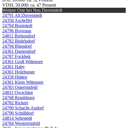
VDSL 50.000: ca. 47 Prozent
Weitere Orte bei Neu Duvenstedt
24791 Alt Duvenstedt
24358 Ascheffel
24794 Borgstedt
24796 Bovenau
24811 Brekendorf
24782 Büdelsdorf
24794 Bünsdorf
24361 Damendorf
24787 Fockbek
24361 Groß Wittensee
24361 Haby
24361 Holzbunge
24358 Hütten
24361 Klein Wittensee
24783 Osterrönfeld
24811 Owschlag
24768 Rendsburg
24782 Rickert
24790 Schacht-Audorf
24790 Schülldorf
24814 Sehestedt
24784 Westerrönfeld