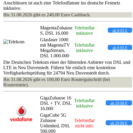
Anschlüssen ist auch eine Telefonflatrate ins deutsche Festnetz
inklusive.
Bis 31.08.2026 gibt es 240,00 Euro Cashback.
MagentaZuhause
Telefonflat
ab 9,95 €
S, DSL 16.000
inklusive
Glasfaser 1000
mit MagentaTV
Telefonflat
ab 9,95 €
MegaStream,
inklusive
DSL 1.000.000
Die Deutschen Telekom einer der führenden Anbieter von DSL und
LTE in Neu Duvenstedt. Führen Sie einfach eine kostenlose
Verfügbarkeitsprüfung für 24794 Neu Duvenstedt durch.
Bis 31.08.2026 gibt es 100,00 Euro Routergutschrift (bei
Routermiete).
GigaZuhause 16
Telefonflat
DSL + TV, DSL
ab 19,98 €
inklusive
16.000
GigaCube 5G
Zuhause
Telefonflat
ab 29,99 €
Unlimited, DSL
nicht inkl.
500.000