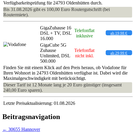
Verfügbarkeitsprüfung für 24793 Oldenhütten durch.
Bis 31.08.2026 gibt es 100,00 Euro Routergutschrift (bei
Routermiete).
GigaZuhause 16
Telefonflat
DSL + TV, DSL
ab 19,98 €
inklusive
16.000
GigaCube 5G
Zuhause
Telefonflat
ab 29,99 €
Unlimited, DSL
nicht inkl.
500.000
Finden Sie mit einem Klick auf den Preis heraus, ob Vodafone für
Ihren Wohnort in 24793 Oldenhütten verfügbar ist. Dabei wird die
Maximalgeschwindigkeit mit berücksichtigt.
Dieser Tarif ist 12 Monate lang je 20 Euro günstiger (insgesamt
240,00 Euro sparen).
Letzte Preisaktualisierung: 01.08.2026
Beitragsnavigation
←
30655 Hannover