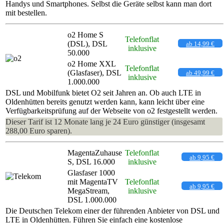
Handys und Smartphones. Selbst die Geräte selbst kann man dort
mit bestellen.
o2 Home S
Telefonflat
(DSL), DSL
ab 14,99 €
inklusive
50.000
o2 Home XXL
Telefonflat
(Glasfaser), DSL
ab 49,99 €
inklusive
1.000.000
DSL und Mobilfunk bietet O2 seit Jahren an. Ob auch LTE in
Oldenhütten bereits genutzt werden kann, kann leicht über eine
Verfügbarkeitsprüfung auf der Webseite von o2 festgestellt werden.
Dieser Tarif ist 12 Monate lang je 24 Euro günstiger (insgesamt
288,00 Euro sparen).
MagentaZuhause
Telefonflat
ab 9,95 €
S, DSL 16.000
inklusive
Glasfaser 1000
mit MagentaTV
Telefonflat
ab 9,95 €
MegaStream,
inklusive
DSL 1.000.000
Die Deutschen Telekom einer der führenden Anbieter von DSL und
LTE in Oldenhütten. Führen Sie einfach eine kostenlose