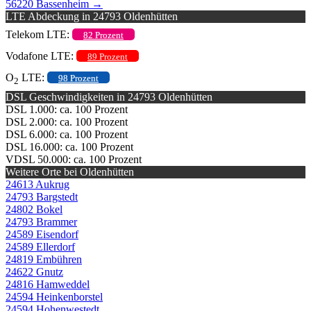
56220 Bassenheim
→
LTE Abdeckung in 24793 Oldenhütten
Telekom LTE:
82 Prozent
Vodafone LTE:
89 Prozent
O
LTE:
98 Prozent
2
DSL Geschwindigkeiten in 24793 Oldenhütten
DSL 1.000: ca. 100 Prozent
DSL 2.000: ca. 100 Prozent
DSL 6.000: ca. 100 Prozent
DSL 16.000: ca. 100 Prozent
VDSL 50.000: ca. 100 Prozent
Weitere Orte bei Oldenhütten
24613 Aukrug
24793 Bargstedt
24802 Bokel
24793 Brammer
24589 Eisendorf
24589 Ellerdorf
24819 Embühren
24622 Gnutz
24816 Hamweddel
24594 Heinkenborstel
24594 Hohenwestedt