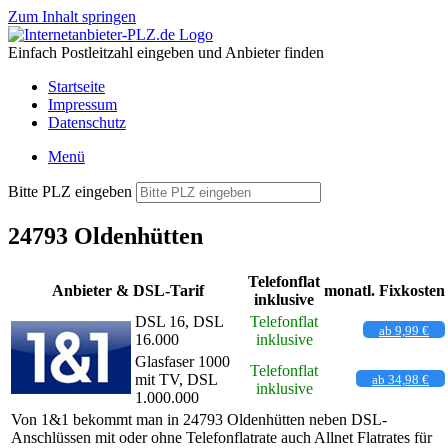
Zum Inhalt springen
Einfach Postleitzahl eingeben und Anbieter finden
Startseite
Impressum
Datenschutz
Menü
Bitte PLZ eingeben
24793 Oldenhütten
Telefonflat
Anbieter & DSL-Tarif
monatl. Fixkosten
inklusive
DSL 16, DSL
Telefonflat
ab 9,99 €
16.000
inklusive
Glasfaser 1000
Telefonflat
mit TV, DSL
ab 34,98 €
inklusive
1.000.000
Von 1&1 bekommt man in 24793 Oldenhütten neben DSL-
Anschlüssen mit oder ohne Telefonflatrate auch Allnet Flatrates für