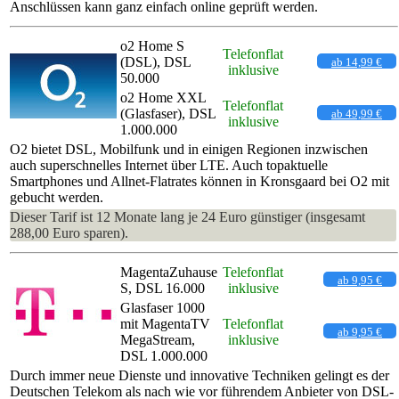
Anschlüssen kann ganz einfach online geprüft werden.
o2 Home S
Telefonflat
(DSL), DSL
ab 14,99 €
inklusive
50.000
o2 Home XXL
Telefonflat
(Glasfaser), DSL
ab 49,99 €
inklusive
1.000.000
O2 bietet DSL, Mobilfunk und in einigen Regionen inzwischen
auch superschnelles Internet über LTE. Auch topaktuelle
Smartphones und Allnet-Flatrates können in Kronsgaard bei O2 mit
gebucht werden.
Dieser Tarif ist 12 Monate lang je 24 Euro günstiger (insgesamt
288,00 Euro sparen).
MagentaZuhause
Telefonflat
ab 9,95 €
S, DSL 16.000
inklusive
Glasfaser 1000
mit MagentaTV
Telefonflat
ab 9,95 €
MegaStream,
inklusive
DSL 1.000.000
Durch immer neue Dienste und innovative Techniken gelingt es der
Deutschen Telekom als nach wie vor führendem Anbieter von DSL-