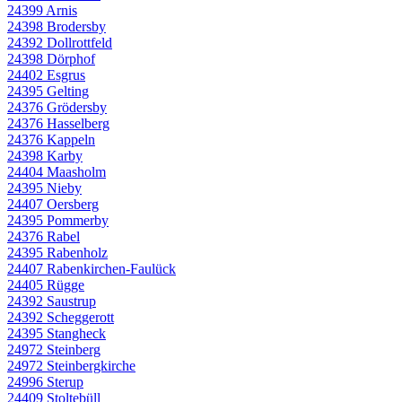
24399 Arnis
24398 Brodersby
24392 Dollrottfeld
24398 Dörphof
24402 Esgrus
24395 Gelting
24376 Grödersby
24376 Hasselberg
24376 Kappeln
24398 Karby
24404 Maasholm
24395 Nieby
24407 Oersberg
24395 Pommerby
24376 Rabel
24395 Rabenholz
24407 Rabenkirchen-Faulück
24405 Rügge
24392 Saustrup
24392 Scheggerott
24395 Stangheck
24972 Steinberg
24972 Steinbergkirche
24996 Sterup
24409 Stoltebüll