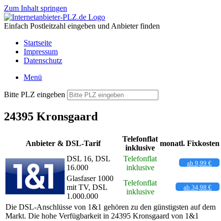
Zum Inhalt springen
Einfach Postleitzahl eingeben und Anbieter finden
Startseite
Impressum
Datenschutz
Menü
Bitte PLZ eingeben
24395 Kronsgaard
Telefonflat
Anbieter & DSL-Tarif
monatl. Fixkosten
inklusive
DSL 16, DSL
Telefonflat
ab 9,99 €
16.000
inklusive
Glasfaser 1000
Telefonflat
mit TV, DSL
ab 34,98 €
inklusive
1.000.000
Die DSL-Anschlüsse von 1&1 gehören zu den günstigsten auf dem
Markt. Die hohe Verfügbarkeit in 24395 Kronsgaard von 1&1