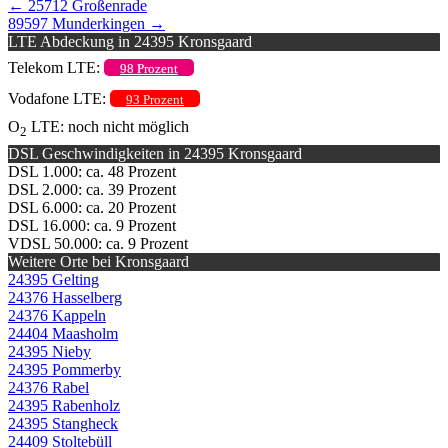
←
25712 Großenrade
89597 Munderkingen
→
LTE Abdeckung in 24395 Kronsgaard
Telekom LTE:
98 Prozent
Vodafone LTE:
93 Prozent
O
LTE: noch nicht möglich
2
DSL Geschwindigkeiten in 24395 Kronsgaard
DSL 1.000: ca. 48 Prozent
DSL 2.000: ca. 39 Prozent
DSL 6.000: ca. 20 Prozent
DSL 16.000: ca. 9 Prozent
VDSL 50.000: ca. 9 Prozent
Weitere Orte bei Kronsgaard
24395 Gelting
24376 Hasselberg
24376 Kappeln
24404 Maasholm
24395 Nieby
24395 Pommerby
24376 Rabel
24395 Rabenholz
24395 Stangheck
24409 Stoltebüll