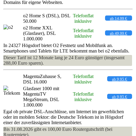
Domains für eigene Webseiten.
o2 Home S (DSL), DSL
Telefonflat
ab 14,99 €
50.000
inklusive
o2 Home XXL
Telefonflat
(Glasfaser), DSL
ab 49,99 €
inklusive
1.000.000
In 24327 Högsdorf bietet O2 Festnetz und Mobilfunk an.
Smartphones und Tablets für LTE bekommt man bei o2 ebenfalls.
Dieser Tarif ist 12 Monate lang je 24 Euro günstiger (insgesamt
288,00 Euro sparen).
MagentaZuhause S,
Telefonflat
ab 9,95 €
DSL 16.000
inklusive
Glasfaser 1000 mit
MagentaTV
Telefonflat
ab 9,95 €
MegaStream, DSL
inklusive
1.000.000
Egal ob private DSL-Anschlüsse, um Internet im gewerblichen
oder im mobilen Sektor: die Deutsche Telekom ist in Högsdorf
einer der zuverlässigsten Internetanbieter.
Bis 31.08.2026 gibt es 100,00 Euro Routergutschrift (bei
Routermiete).