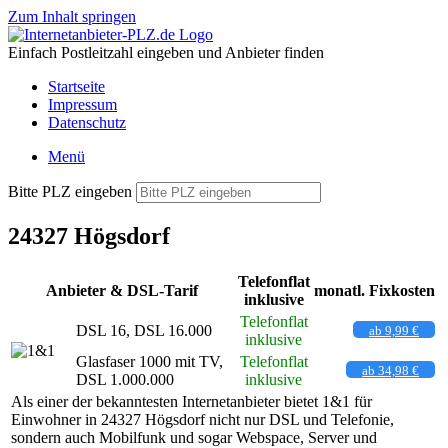
Zum Inhalt springen
Einfach Postleitzahl eingeben und Anbieter finden
Startseite
Impressum
Datenschutz
Menü
Bitte PLZ eingeben
24327 Högsdorf
Telefonflat
Anbieter & DSL-Tarif
monatl. Fixkosten
inklusive
Telefonflat
DSL 16, DSL 16.000
ab 9,99 €
inklusive
Glasfaser 1000 mit TV,
Telefonflat
ab 34,98 €
DSL 1.000.000
inklusive
Als einer der bekanntesten Internetanbieter bietet 1&1 für
Einwohner in 24327 Högsdorf nicht nur DSL und Telefonie,
sondern auch Mobilfunk und sogar Webspace, Server und