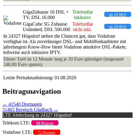
GigaZuhause 16 DSL +
Telefonflat
ab 19,98 €
TV, DSL 16.000
inklusive
GigaCube 5G Zuhause
Telefonflat
ab 29,99 €
Unlimited, DSL 500.000
nicht inkl.
In 24327 Högsdorf stehen die Chancen gut, dass Vodafone
verfügbar ist. Als zuverlässiger DSL- und Mobilfunkanbieter mit
jahrelangem Know-How bietet Vodafone attraktive DSL-Pakete,
teilweise auch inklusive IPTV.
Dieser Tarif ist 12 Monate lang je 20 Euro günstiger (insgesamt
240,00 Euro sparen).
Letzte Preisaktualisierung: 01.08.2026
Beitragsnavigation
←
41540 Dormagen
51465 Bergisch Gladbach
→
LTE Abdeckung in 24327 Högsdorf
Telekom LTE:
98 Prozent
Vodafone LTE:
72 Prozent