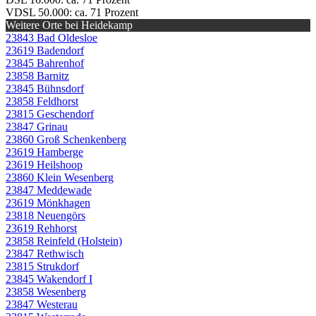
VDSL 50.000: ca. 71 Prozent
Weitere Orte bei Heidekamp
23843 Bad Oldesloe
23619 Badendorf
23845 Bahrenhof
23858 Barnitz
23845 Bühnsdorf
23858 Feldhorst
23815 Geschendorf
23847 Grinau
23860 Groß Schenkenberg
23619 Hamberge
23619 Heilshoop
23860 Klein Wesenberg
23847 Meddewade
23619 Mönkhagen
23818 Neuengörs
23619 Rehhorst
23858 Reinfeld (Holstein)
23847 Rethwisch
23815 Strukdorf
23845 Wakendorf I
23858 Wesenberg
23847 Westerau