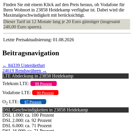
Finden Sie mit einem Klick auf den Preis heraus, ob Vodafone für
Ihren Wohnort in 23858 Heidekamp verfügbar ist. Dabei wird die
Maximalgeschwindigkeit mit berücksichtigt.
Dieser Tarif ist 12 Monate lang je 20 Euro günstiger (insgesamt
240,00 Euro sparen).
Letzte Preisaktualisierung: 01.08.2026
Beitragsnavigation
←
84339 Unterdietfurt
24619 Rendswühren
→
LTE Abdeckung in 23858 Heidekamp
Telekom LTE:
99 Prozent
Vodafone LTE:
90 Prozent
O
LTE:
97 Prozent
2
DSL Geschwindigkeiten in 23858 Heidekamp
DSL 1.000: ca. 100 Prozent
DSL 2.000: ca. 92 Prozent
DSL 6.000: ca. 71 Prozent
DSL 16.000: ca. 71 Prozent