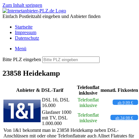
Zum Inhalt springen
Einfach Postleitzahl eingeben und Anbieter finden
Startseite
Impressum
Datenschutz
Menü
Bitte PLZ eingeben
23858 Heidekamp
Telefonflat
Anbieter & DSL-Tarif
monatl. Fixkosten
inklusive
DSL 16, DSL
Telefonflat
ab 9,99 €
16.000
inklusive
Glasfaser 1000
Telefonflat
mit TV, DSL
ab 34,98 €
inklusive
1.000.000
Von 1&1 bekommt man in 23858 Heidekamp neben DSL-
Anschlüssen mit oder ohne Telefonflatrate auch Allnet Flatrates für