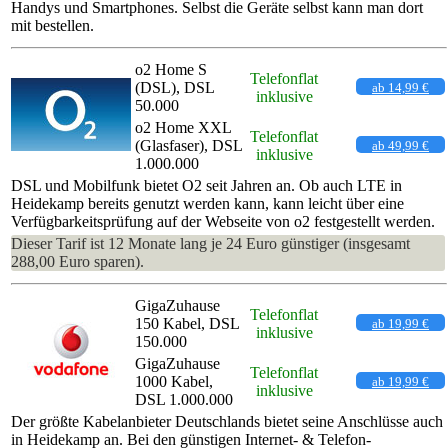
Handys und Smartphones. Selbst die Geräte selbst kann man dort
mit bestellen.
o2 Home S
Telefonflat
(DSL), DSL
ab 14,99 €
inklusive
50.000
o2 Home XXL
Telefonflat
(Glasfaser), DSL
ab 49,99 €
inklusive
1.000.000
DSL und Mobilfunk bietet O2 seit Jahren an. Ob auch LTE in
Heidekamp bereits genutzt werden kann, kann leicht über eine
Verfügbarkeitsprüfung auf der Webseite von o2 festgestellt werden.
Dieser Tarif ist 12 Monate lang je 24 Euro günstiger (insgesamt
288,00 Euro sparen).
GigaZuhause
Telefonflat
150 Kabel, DSL
ab 19,99 €
inklusive
150.000
GigaZuhause
Telefonflat
1000 Kabel,
ab 19,99 €
inklusive
DSL 1.000.000
Der größte Kabelanbieter Deutschlands bietet seine Anschlüsse auch
in Heidekamp an. Bei den günstigen Internet- & Telefon-