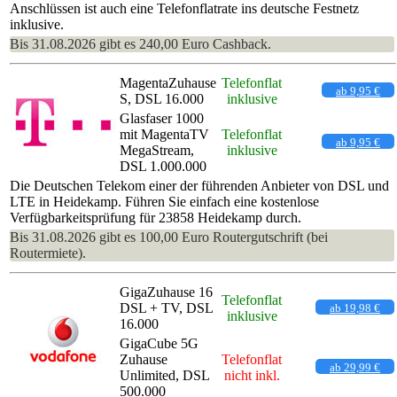
Anschlüssen ist auch eine Telefonflatrate ins deutsche Festnetz
inklusive.
Bis 31.08.2026 gibt es 240,00 Euro Cashback.
MagentaZuhause
Telefonflat
ab 9,95 €
S, DSL 16.000
inklusive
Glasfaser 1000
mit MagentaTV
Telefonflat
ab 9,95 €
MegaStream,
inklusive
DSL 1.000.000
Die Deutschen Telekom einer der führenden Anbieter von DSL und
LTE in Heidekamp. Führen Sie einfach eine kostenlose
Verfügbarkeitsprüfung für 23858 Heidekamp durch.
Bis 31.08.2026 gibt es 100,00 Euro Routergutschrift (bei
Routermiete).
GigaZuhause 16
Telefonflat
DSL + TV, DSL
ab 19,98 €
inklusive
16.000
GigaCube 5G
Zuhause
Telefonflat
ab 29,99 €
Unlimited, DSL
nicht inkl.
500.000