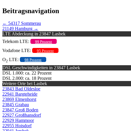
Beitragsnavigation
←
54317 Sommerau
21149 Hamburg
→
LTE Abdeckung in 23847 Lasbek
Telekom LTE:
99 Prozent
Vodafone LTE:
95 Prozent
O
LTE:
98 Prozent
2
DSL Geschwindigkeiten in 23847 Lasbek
DSL 1.000: ca. 22 Prozent
DSL 2.000: ca. 18 Prozent
Weitere Orte bei Lasbek
23843 Bad Oldesloe
22941 Bargteheide
23869 Elmenhorst
23845 Grabau
23847 Groß Boden
22927 Großhansdorf
22929 Hammoor
22955 Hoisdorf
22941 Jersbek