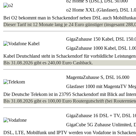
o2 Home S (DSL), DSL 50.000
o2 Home XXL (Glasfaser), DSL 1.
Bei O2 bekommt man in Schackendorf neben DSL auch Mobilfunkansc
Dieser Tarif ist 12 Monate lang je 24 Euro günstiger (insgesamt 288,
GigaZuhause 150 Kabel, DSL 150.
GigaZuhause 1000 Kabel, DSL 1.0
Kabel Deutschland steht in Schackendorf für vorbildliche Leistunge
Bis 31.08.2026 gibt es 240,00 Euro Cashback.
MagentaZuhause S, DSL 16.000
Glasfaser 1000 mit MagentaTV Me
Die Deutsche Telekom ist in 23795 Schackendorf mit Blick auf Inter
Bis 31.08.2026 gibt es 100,00 Euro Routergutschrift (bei Routermiete
GigaZuhause 16 DSL + TV, DSL 1
GigaCube 5G Zuhause Unlimited, 
DSL, LTE, Mobilfunk und IPTV werden von Vodafone in Schackendorf