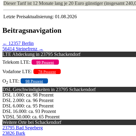
Dieser Tarif ist 12 Monate lang je 20 Euro günstiger (insgesamt 240,
Letzte Preisaktualisierung: 01.08.2026
Beitragsnavigation
←
12357 Berlin
56414 Steinefrenz
→
LTE Abdeckung in 23795 Schackendorf
Telekom LTE:
99 Prozent
Vodafone LTE:
78 Prozent
O
LTE:
98 Prozent
2
DSL Geschwindigkeiten in 23795 Schackendorf
DSL 1.000: ca. 98 Prozent
DSL 2.000: ca. 96 Prozent
DSL 6.000: ca. 95 Prozent
DSL 16.000: ca. 93 Prozent
VDSL 50.000: ca. 65 Prozent
Weitere Orte bei Schackendorf
23795 Bad Segeberg
23826 Bark