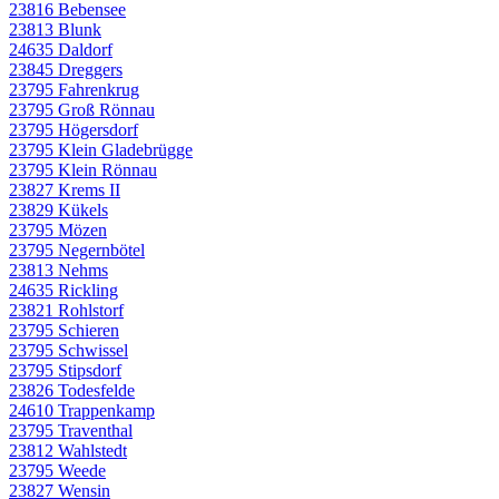
23816 Bebensee
23813 Blunk
24635 Daldorf
23845 Dreggers
23795 Fahrenkrug
23795 Groß Rönnau
23795 Högersdorf
23795 Klein Gladebrügge
23795 Klein Rönnau
23827 Krems II
23829 Kükels
23795 Mözen
23795 Negernbötel
23813 Nehms
24635 Rickling
23821 Rohlstorf
23795 Schieren
23795 Schwissel
23795 Stipsdorf
23826 Todesfelde
24610 Trappenkamp
23795 Traventhal
23812 Wahlstedt
23795 Weede
23827 Wensin