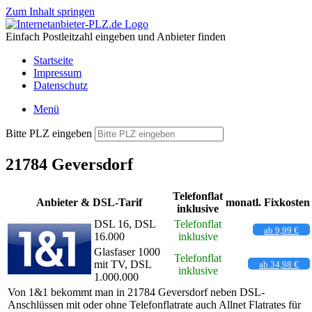
Zum Inhalt springen
Einfach Postleitzahl eingeben und Anbieter finden
Startseite
Impressum
Datenschutz
Menü
Bitte PLZ eingeben
21784 Geversdorf
Telefonflat
Anbieter & DSL-Tarif
monatl. Fixkosten
inklusive
DSL 16, DSL
Telefonflat
ab 9,99 €
16.000
inklusive
Glasfaser 1000
Telefonflat
mit TV, DSL
ab 34,98 €
inklusive
1.000.000
Von 1&1 bekommt man in 21784 Geversdorf neben DSL-
Anschlüssen mit oder ohne Telefonflatrate auch Allnet Flatrates für