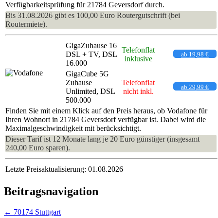
Verfügbarkeitsprüfung für 21784 Geversdorf durch.
Bis 31.08.2026 gibt es 100,00 Euro Routergutschrift (bei
Routermiete).
GigaZuhause 16
Telefonflat
DSL + TV, DSL
ab 19,98 €
inklusive
16.000
GigaCube 5G
Zuhause
Telefonflat
ab 29,99 €
Unlimited, DSL
nicht inkl.
500.000
Finden Sie mit einem Klick auf den Preis heraus, ob Vodafone für
Ihren Wohnort in 21784 Geversdorf verfügbar ist. Dabei wird die
Maximalgeschwindigkeit mit berücksichtigt.
Dieser Tarif ist 12 Monate lang je 20 Euro günstiger (insgesamt
240,00 Euro sparen).
Letzte Preisaktualisierung: 01.08.2026
Beitragsnavigation
←
70174 Stuttgart