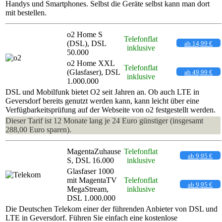
Handys und Smartphones. Selbst die Geräte selbst kann man dort
mit bestellen.
o2 Home S
Telefonflat
(DSL), DSL
ab 14,99 €
inklusive
50.000
o2 Home XXL
Telefonflat
(Glasfaser), DSL
ab 49,99 €
inklusive
1.000.000
DSL und Mobilfunk bietet O2 seit Jahren an. Ob auch LTE in
Geversdorf bereits genutzt werden kann, kann leicht über eine
Verfügbarkeitsprüfung auf der Webseite von o2 festgestellt werden.
Dieser Tarif ist 12 Monate lang je 24 Euro günstiger (insgesamt
288,00 Euro sparen).
MagentaZuhause
Telefonflat
ab 9,95 €
S, DSL 16.000
inklusive
Glasfaser 1000
mit MagentaTV
Telefonflat
ab 9,95 €
MegaStream,
inklusive
DSL 1.000.000
Die Deutschen Telekom einer der führenden Anbieter von DSL und
LTE in Geversdorf. Führen Sie einfach eine kostenlose