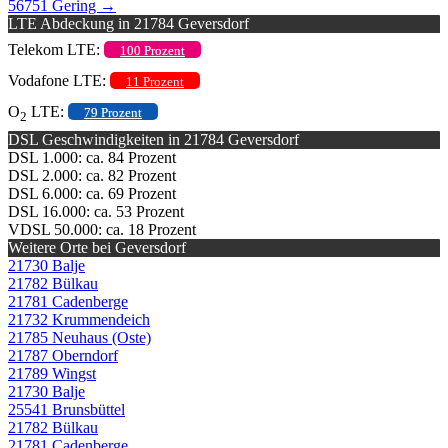
56751 Gering
→
LTE Abdeckung in 21784 Geversdorf
Telekom LTE:
100 Prozent
Vodafone LTE:
11 Prozent
O
LTE:
79 Prozent
2
DSL Geschwindigkeiten in 21784 Geversdorf
DSL 1.000: ca. 84 Prozent
DSL 2.000: ca. 82 Prozent
DSL 6.000: ca. 69 Prozent
DSL 16.000: ca. 53 Prozent
VDSL 50.000: ca. 18 Prozent
Weitere Orte bei Geversdorf
21730 Balje
21782 Bülkau
21781 Cadenberge
21732 Krummendeich
21785 Neuhaus (Oste)
21787 Oberndorf
21789 Wingst
21730 Balje
25541 Brunsbüttel
21782 Bülkau
21781 Cadenberge