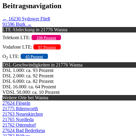
Beitragsnavigation
←
16230 Sydower Fließ
91596 Burk
→
LTE Abdeckung in 21776 Wanna
Telekom LTE:
100 Prozent
Vodafone LTE:
97 Prozent
O
LTE:
45 Prozent
2
DSL Geschwindigkeiten in 21776 Wanna
DSL 1.000: ca. 93 Prozent
DSL 2.000: ca. 92 Prozent
DSL 6.000: ca. 82 Prozent
DSL 16.000: ca. 64 Prozent
VDSL 50.000: ca. 10 Prozent
Weitere Orte bei Wanna
27624 Flögeln
21775 Ihlienworth
21763 Neuenkirchen
21765 Nordleda
21762 Otterndorf
27624 Bad Bederkesa
21782 Bülkau