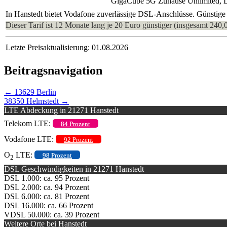
GigaCube 5G Zuhause Unlimited, 
In Hanstedt bietet Vodafone zuverlässige DSL-Anschlüsse. Günstige 
Dieser Tarif ist 12 Monate lang je 20 Euro günstiger (insgesamt 240,
Letzte Preisaktualisierung: 01.08.2026
Beitragsnavigation
←
13629 Berlin
38350 Helmstedt
→
LTE Abdeckung in 21271 Hanstedt
Telekom LTE:
84 Prozent
Vodafone LTE:
92 Prozent
O
LTE:
98 Prozent
2
DSL Geschwindigkeiten in 21271 Hanstedt
DSL 1.000: ca. 95 Prozent
DSL 2.000: ca. 94 Prozent
DSL 6.000: ca. 81 Prozent
DSL 16.000: ca. 66 Prozent
VDSL 50.000: ca. 39 Prozent
Weitere Orte bei Hanstedt