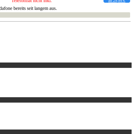
Telefonflat nicht inkl.
ab 29,99 €
fone bereits seit langem aus.