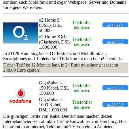
sondern auch Mobilfunk und sogar Webspace, Server und Domains
für eigene Webseiten.
o2 Home S
Telefonflat
(DSL), DSL
ab 14,99 €
inklusive
50.000
o2 Home XXL
Telefonflat
(Glasfaser), DSL
ab 49,99 €
inklusive
1.000.000
In 21129 Hamburg bietet O2 Festnetz und Mobilfunk an.
Smartphones und Tablets für LTE bekommt man bei o2 ebenfalls.
Dieser Tarif ist 12 Monate lang je 24 Euro günstiger (insgesamt
288,00 Euro sparen).
GigaZuhause
Telefonflat
150 Kabel, DSL
ab 19,99 €
inklusive
150.000
GigaZuhause
Telefonflat
1000 Kabel,
ab 19,99 €
inklusive
DSL 1.000.000
Die günstigen Tarife von Kabel Deutschland machen diesen
Internetanbieter sehr attraktiv für die Einwohner von Hamburg. Hier
bekommt man Internet, Telefon und TV von einem Anbieter.