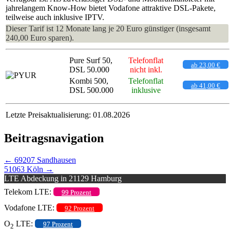
jahrelangem Know-How bietet Vodafone attraktive DSL-Pakete,
teilweise auch inklusive IPTV.
Dieser Tarif ist 12 Monate lang je 20 Euro günstiger (insgesamt
240,00 Euro sparen).
Pure Surf 50,
Telefonflat
ab 23,00 €
DSL 50.000
nicht inkl.
Kombi 500,
Telefonflat
ab 41,00 €
DSL 500.000
inklusive
Letzte Preisaktualisierung: 01.08.2026
Beitragsnavigation
←
69207 Sandhausen
51063 Köln
→
LTE Abdeckung in 21129 Hamburg
Telekom LTE:
99 Prozent
Vodafone LTE:
92 Prozent
O
LTE:
97 Prozent
2