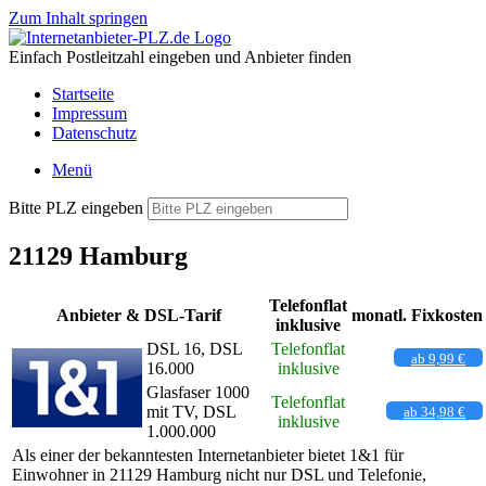
Zum Inhalt springen
Einfach Postleitzahl eingeben und Anbieter finden
Startseite
Impressum
Datenschutz
Menü
Bitte PLZ eingeben
21129 Hamburg
Telefonflat
Anbieter & DSL-Tarif
monatl. Fixkosten
inklusive
DSL 16, DSL
Telefonflat
ab 9,99 €
16.000
inklusive
Glasfaser 1000
Telefonflat
mit TV, DSL
ab 34,98 €
inklusive
1.000.000
Als einer der bekanntesten Internetanbieter bietet 1&1 für
Einwohner in 21129 Hamburg nicht nur DSL und Telefonie,