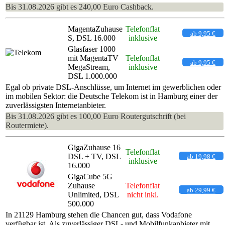
Bis 31.08.2026 gibt es 240,00 Euro Cashback.
MagentaZuhause
Telefonflat
ab 9,95 €
S, DSL 16.000
inklusive
Glasfaser 1000
mit MagentaTV
Telefonflat
ab 9,95 €
MegaStream,
inklusive
DSL 1.000.000
Egal ob private DSL-Anschlüsse, um Internet im gewerblichen oder
im mobilen Sektor: die Deutsche Telekom ist in Hamburg einer der
zuverlässigsten Internetanbieter.
Bis 31.08.2026 gibt es 100,00 Euro Routergutschrift (bei
Routermiete).
GigaZuhause 16
Telefonflat
DSL + TV, DSL
ab 19,98 €
inklusive
16.000
GigaCube 5G
Zuhause
Telefonflat
ab 29,99 €
Unlimited, DSL
nicht inkl.
500.000
In 21129 Hamburg stehen die Chancen gut, dass Vodafone
verfügbar ist. Als zuverlässiger DSL- und Mobilfunkanbieter mit