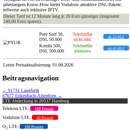
jahrelangem Know-How bietet Vodafone attraktive DSL-Pakete,
teilweise auch inklusive IPTV.
Dieser Tarif ist 12 Monate lang je 20 Euro günstiger (insgesamt
240,00 Euro sparen).
Pure Surf 50,
Telefonflat
ab 23,00 €
DSL 50.000
nicht inkl.
Kombi 500,
Telefonflat
ab 41,00 €
DSL 500.000
inklusive
Letzte Preisaktualisierung: 01.08.2026
Beitragsnavigation
←
91731 Langfurth
67677 Enkenbach-Alsenborn
→
LTE Abdeckung in 20537 Hamburg
Telekom LTE:
100 Prozent
Vodafone LTE:
99 Prozent
O
LTE:
100 Prozent
2