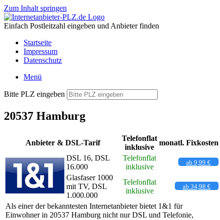
Zum Inhalt springen
Einfach Postleitzahl eingeben und Anbieter finden
Startseite
Impressum
Datenschutz
Menü
Bitte PLZ eingeben
20537 Hamburg
Telefonflat
Anbieter & DSL-Tarif
monatl. Fixkosten
inklusive
DSL 16, DSL
Telefonflat
ab 9,99 €
16.000
inklusive
Glasfaser 1000
Telefonflat
mit TV, DSL
ab 34,98 €
inklusive
1.000.000
Als einer der bekanntesten Internetanbieter bietet 1&1 für
Einwohner in 20537 Hamburg nicht nur DSL und Telefonie,