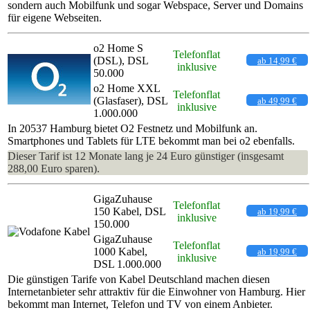
sondern auch Mobilfunk und sogar Webspace, Server und Domains
für eigene Webseiten.
o2 Home S
Telefonflat
(DSL), DSL
ab 14,99 €
inklusive
50.000
o2 Home XXL
Telefonflat
(Glasfaser), DSL
ab 49,99 €
inklusive
1.000.000
In 20537 Hamburg bietet O2 Festnetz und Mobilfunk an.
Smartphones und Tablets für LTE bekommt man bei o2 ebenfalls.
Dieser Tarif ist 12 Monate lang je 24 Euro günstiger (insgesamt
288,00 Euro sparen).
GigaZuhause
Telefonflat
150 Kabel, DSL
ab 19,99 €
inklusive
150.000
GigaZuhause
Telefonflat
1000 Kabel,
ab 19,99 €
inklusive
DSL 1.000.000
Die günstigen Tarife von Kabel Deutschland machen diesen
Internetanbieter sehr attraktiv für die Einwohner von Hamburg. Hier
bekommt man Internet, Telefon und TV von einem Anbieter.