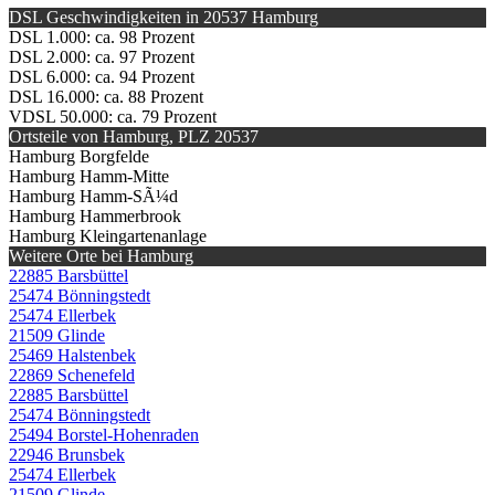
DSL Geschwindigkeiten in 20537 Hamburg
DSL 1.000: ca. 98 Prozent
DSL 2.000: ca. 97 Prozent
DSL 6.000: ca. 94 Prozent
DSL 16.000: ca. 88 Prozent
VDSL 50.000: ca. 79 Prozent
Ortsteile von Hamburg, PLZ 20537
Hamburg Borgfelde
Hamburg Hamm-Mitte
Hamburg Hamm-SÃ¼d
Hamburg Hammerbrook
Hamburg Kleingartenanlage
Weitere Orte bei Hamburg
22885 Barsbüttel
25474 Bönningstedt
25474 Ellerbek
21509 Glinde
25469 Halstenbek
22869 Schenefeld
22885 Barsbüttel
25474 Bönningstedt
25494 Borstel-Hohenraden
22946 Brunsbek
25474 Ellerbek
21509 Glinde