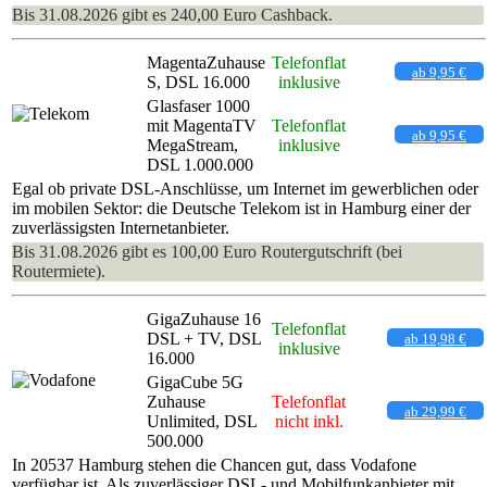
Bis 31.08.2026 gibt es 240,00 Euro Cashback.
MagentaZuhause
Telefonflat
ab 9,95 €
S, DSL 16.000
inklusive
Glasfaser 1000
mit MagentaTV
Telefonflat
ab 9,95 €
MegaStream,
inklusive
DSL 1.000.000
Egal ob private DSL-Anschlüsse, um Internet im gewerblichen oder
im mobilen Sektor: die Deutsche Telekom ist in Hamburg einer der
zuverlässigsten Internetanbieter.
Bis 31.08.2026 gibt es 100,00 Euro Routergutschrift (bei
Routermiete).
GigaZuhause 16
Telefonflat
DSL + TV, DSL
ab 19,98 €
inklusive
16.000
GigaCube 5G
Zuhause
Telefonflat
ab 29,99 €
Unlimited, DSL
nicht inkl.
500.000
In 20537 Hamburg stehen die Chancen gut, dass Vodafone
verfügbar ist. Als zuverlässiger DSL- und Mobilfunkanbieter mit