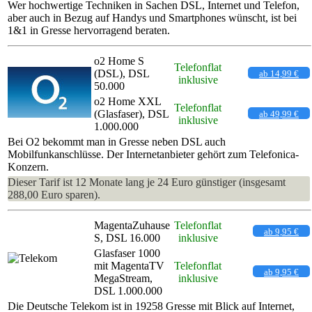
Wer hochwertige Techniken in Sachen DSL, Internet und Telefon,
aber auch in Bezug auf Handys und Smartphones wünscht, ist bei
1&1 in Gresse hervorragend beraten.
o2 Home S
Telefonflat
(DSL), DSL
ab 14,99 €
inklusive
50.000
o2 Home XXL
Telefonflat
(Glasfaser), DSL
ab 49,99 €
inklusive
1.000.000
Bei O2 bekommt man in Gresse neben DSL auch
Mobilfunkanschlüsse. Der Internetanbieter gehört zum Telefonica-
Konzern.
Dieser Tarif ist 12 Monate lang je 24 Euro günstiger (insgesamt
288,00 Euro sparen).
MagentaZuhause
Telefonflat
ab 9,95 €
S, DSL 16.000
inklusive
Glasfaser 1000
mit MagentaTV
Telefonflat
ab 9,95 €
MegaStream,
inklusive
DSL 1.000.000
Die Deutsche Telekom ist in 19258 Gresse mit Blick auf Internet,