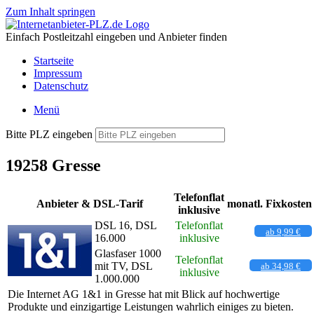
Zum Inhalt springen
Einfach Postleitzahl eingeben und Anbieter finden
Startseite
Impressum
Datenschutz
Menü
Bitte PLZ eingeben
19258 Gresse
Telefonflat
Anbieter & DSL-Tarif
monatl. Fixkosten
inklusive
DSL 16, DSL
Telefonflat
ab 9,99 €
16.000
inklusive
Glasfaser 1000
Telefonflat
mit TV, DSL
ab 34,98 €
inklusive
1.000.000
Die Internet AG 1&1 in Gresse hat mit Blick auf hochwertige
Produkte und einzigartige Leistungen wahrlich einiges zu bieten.