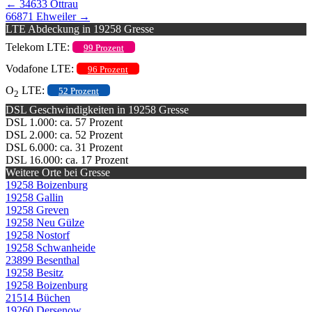
←
34633 Ottrau
66871 Ehweiler
→
LTE Abdeckung in 19258 Gresse
Telekom LTE:
99 Prozent
Vodafone LTE:
96 Prozent
O
LTE:
52 Prozent
2
DSL Geschwindigkeiten in 19258 Gresse
DSL 1.000: ca. 57 Prozent
DSL 2.000: ca. 52 Prozent
DSL 6.000: ca. 31 Prozent
DSL 16.000: ca. 17 Prozent
Weitere Orte bei Gresse
19258 Boizenburg
19258 Gallin
19258 Greven
19258 Neu Gülze
19258 Nostorf
19258 Schwanheide
23899 Besenthal
19258 Besitz
19258 Boizenburg
21514 Büchen
19260 Dersenow