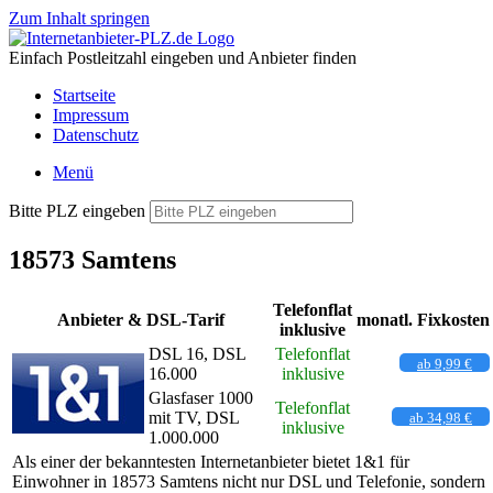
Zum Inhalt springen
Einfach Postleitzahl eingeben und Anbieter finden
Startseite
Impressum
Datenschutz
Menü
Bitte PLZ eingeben
18573 Samtens
Telefonflat
Anbieter & DSL-Tarif
monatl. Fixkosten
inklusive
DSL 16, DSL
Telefonflat
ab 9,99 €
16.000
inklusive
Glasfaser 1000
Telefonflat
mit TV, DSL
ab 34,98 €
inklusive
1.000.000
Als einer der bekanntesten Internetanbieter bietet 1&1 für
Einwohner in 18573 Samtens nicht nur DSL und Telefonie, sondern