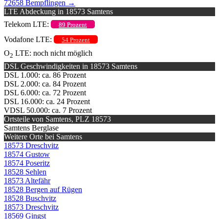
72658 Bempflingen
→
LTE Abdeckung in 18573 Samtens
Telekom LTE:
89 Prozent
Vodafone LTE:
54 Prozent
O
LTE: noch nicht möglich
2
DSL Geschwindigkeiten in 18573 Samtens
DSL 1.000: ca. 86 Prozent
DSL 2.000: ca. 84 Prozent
DSL 6.000: ca. 72 Prozent
DSL 16.000: ca. 24 Prozent
VDSL 50.000: ca. 7 Prozent
Ortsteile von Samtens, PLZ 18573
Samtens Berglase
Weitere Orte bei Samtens
18573 Dreschvitz
18574 Gustow
18574 Poseritz
18528 Sehlen
18573 Altefähr
18528 Bergen auf Rügen
18528 Buschvitz
18573 Dreschvitz
18569 Gingst