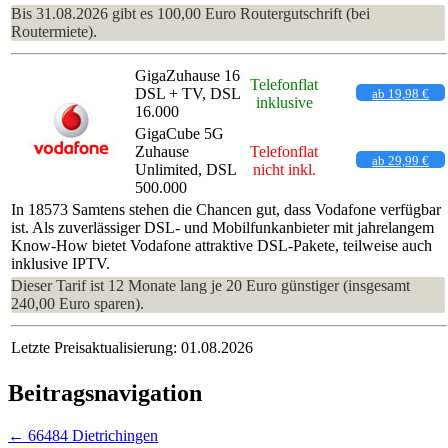
Bis 31.08.2026 gibt es 100,00 Euro Routergutschrift (bei
Routermiete).
GigaZuhause 16
Telefonflat
DSL + TV, DSL
ab 19,98 €
inklusive
16.000
GigaCube 5G
Zuhause
Telefonflat
ab 29,99 €
Unlimited, DSL
nicht inkl.
500.000
In 18573 Samtens stehen die Chancen gut, dass Vodafone verfügbar
ist. Als zuverlässiger DSL- und Mobilfunkanbieter mit jahrelangem
Know-How bietet Vodafone attraktive DSL-Pakete, teilweise auch
inklusive IPTV.
Dieser Tarif ist 12 Monate lang je 20 Euro günstiger (insgesamt
240,00 Euro sparen).
Letzte Preisaktualisierung: 01.08.2026
Beitragsnavigation
←
66484 Dietrichingen