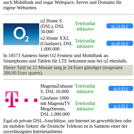
auch Mobilfunk und sogar Webspace, Server und Domains für
eigene Webseiten.
o2 Home S
Telefonflat
(DSL), DSL
ab 14,99 €
inklusive
50.000
o2 Home XXL
Telefonflat
(Glasfaser), DSL
ab 49,99 €
inklusive
1.000.000
In 18573 Samtens bietet O2 Festnetz und Mobilfunk an.
Smartphones und Tablets für LTE bekommt man bei o2 ebenfalls.
Dieser Tarif ist 12 Monate lang je 24 Euro günstiger (insgesamt
288,00 Euro sparen).
MagentaZuhause
Telefonflat
ab 9,95 €
S, DSL 16.000
inklusive
Glasfaser 1000
mit MagentaTV
Telefonflat
ab 9,95 €
MegaStream,
inklusive
DSL 1.000.000
Egal ob private DSL-Anschlüsse, um Internet im gewerblichen oder
im mobilen Sektor: die Deutsche Telekom ist in Samtens einer der
zuverlässigsten Internetanbieter.