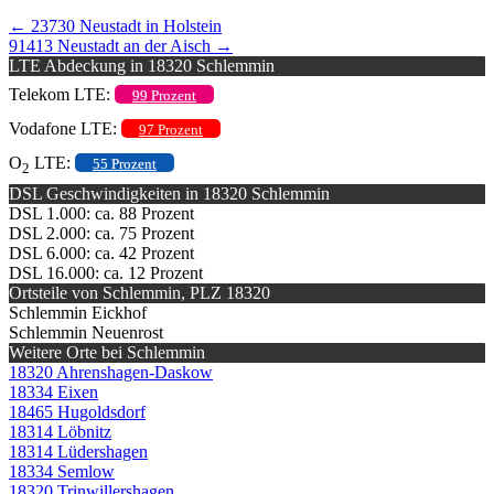
←
23730 Neustadt in Holstein
91413 Neustadt an der Aisch
→
LTE Abdeckung in 18320 Schlemmin
Telekom LTE:
99 Prozent
Vodafone LTE:
97 Prozent
O
LTE:
55 Prozent
2
DSL Geschwindigkeiten in 18320 Schlemmin
DSL 1.000: ca. 88 Prozent
DSL 2.000: ca. 75 Prozent
DSL 6.000: ca. 42 Prozent
DSL 16.000: ca. 12 Prozent
Ortsteile von Schlemmin, PLZ 18320
Schlemmin Eickhof
Schlemmin Neuenrost
Weitere Orte bei Schlemmin
18320 Ahrenshagen-Daskow
18334 Eixen
18465 Hugoldsdorf
18314 Löbnitz
18314 Lüdershagen
18334 Semlow
18320 Trinwillershagen