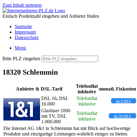
Zum Inhalt springen
Einfach Postleitzahl eingeben und Anbieter finden
Startseite
Impressum
Datenschutz
Menü
Bitte PLZ eingeben
18320 Schlemmin
Telefonflat
Anbieter & DSL-Tarif
monatl. Fixkosten
inklusive
DSL 16, DSL
Telefonflat
ab 9,99 €
16.000
inklusive
Glasfaser 1000
Telefonflat
mit TV, DSL
ab 34,98 €
inklusive
1.000.000
Die Internet AG 1&1 in Schlemmin hat mit Blick auf hochwertige
Produkte und einzigartige Leistungen wahrlich einiges zu bieten.