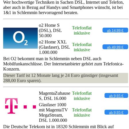
Wer hochwertige Techniken in Sachen DSL, Internet und Telefon,
aber auch in Bezug auf Handys und Smartphones wünscht, ist bei
1&1 in Schlemmin hervorragend beraten.
o2 Home S
Telefonflat
(DSL), DSL
ab 14,99 €
inklusive
50.000
o2 Home XXL
Telefonflat
(Glasfaser), DSL
ab 49,99 €
inklusive
1.000.000
Bei O2 bekommt man in Schlemmin neben DSL auch
Mobilfunkanschlüsse. Der Internetanbieter gehört zum Telefonica-
Konzern.
Dieser Tarif ist 12 Monate lang je 24 Euro günstiger (insgesamt
288,00 Euro sparen).
MagentaZuhause
Telefonflat
ab 9,95 €
S, DSL 16.000
inklusive
Glasfaser 1000
mit MagentaTV
Telefonflat
ab 9,95 €
MegaStream,
inklusive
DSL 1.000.000
Die Deutsche Telekom ist in 18320 Schlemmin mit Blick auf