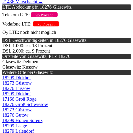
21436 Marschacht
→
LTE Abdeckung in 18276 Glasewitz
Telekom LTE:
95 Prozent
Vodafone LTE:
73 Prozent
O
LTE: noch nicht möglich
2
DSL Geschwindigkeiten in 18276 Glasewitz
DSL 1.000: ca. 18 Prozent
DSL 2.000: ca. 9 Prozent
Ortsteile von Glasewitz, PLZ 18276
Glasewitz Dehmen
Glasewitz Kussow
Weitere Orte bei Glasewitz
18299 Diekhof
18273 Güstrow
18276 Lüssow
18299 Diekhof
17166 Groß Roge
18276 Groß Schwiesow
18273 Güstrow
18276 Gutow
18299 Hohen Sprenz
18299 Laage
18279 Lalendorf