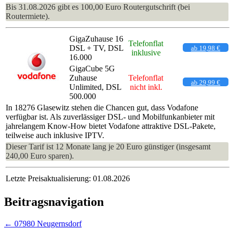
Bis 31.08.2026 gibt es 100,00 Euro Routergutschrift (bei
Routermiete).
GigaZuhause 16
Telefonflat
DSL + TV, DSL
ab 19,98 €
inklusive
16.000
GigaCube 5G
Zuhause
Telefonflat
ab 29,99 €
Unlimited, DSL
nicht inkl.
500.000
In 18276 Glasewitz stehen die Chancen gut, dass Vodafone
verfügbar ist. Als zuverlässiger DSL- und Mobilfunkanbieter mit
jahrelangem Know-How bietet Vodafone attraktive DSL-Pakete,
teilweise auch inklusive IPTV.
Dieser Tarif ist 12 Monate lang je 20 Euro günstiger (insgesamt
240,00 Euro sparen).
Letzte Preisaktualisierung: 01.08.2026
Beitragsnavigation
←
07980 Neugernsdorf