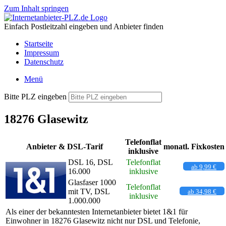
Zum Inhalt springen
Einfach Postleitzahl eingeben und Anbieter finden
Startseite
Impressum
Datenschutz
Menü
Bitte PLZ eingeben
18276 Glasewitz
Telefonflat
Anbieter & DSL-Tarif
monatl. Fixkosten
inklusive
DSL 16, DSL
Telefonflat
ab 9,99 €
16.000
inklusive
Glasfaser 1000
Telefonflat
mit TV, DSL
ab 34,98 €
inklusive
1.000.000
Als einer der bekanntesten Internetanbieter bietet 1&1 für
Einwohner in 18276 Glasewitz nicht nur DSL und Telefonie,