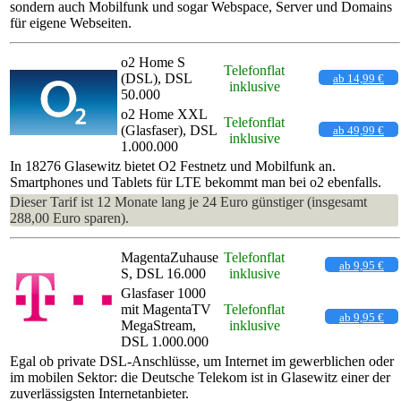
sondern auch Mobilfunk und sogar Webspace, Server und Domains
für eigene Webseiten.
o2 Home S
Telefonflat
(DSL), DSL
ab 14,99 €
inklusive
50.000
o2 Home XXL
Telefonflat
(Glasfaser), DSL
ab 49,99 €
inklusive
1.000.000
In 18276 Glasewitz bietet O2 Festnetz und Mobilfunk an.
Smartphones und Tablets für LTE bekommt man bei o2 ebenfalls.
Dieser Tarif ist 12 Monate lang je 24 Euro günstiger (insgesamt
288,00 Euro sparen).
MagentaZuhause
Telefonflat
ab 9,95 €
S, DSL 16.000
inklusive
Glasfaser 1000
mit MagentaTV
Telefonflat
ab 9,95 €
MegaStream,
inklusive
DSL 1.000.000
Egal ob private DSL-Anschlüsse, um Internet im gewerblichen oder
im mobilen Sektor: die Deutsche Telekom ist in Glasewitz einer der
zuverlässigsten Internetanbieter.