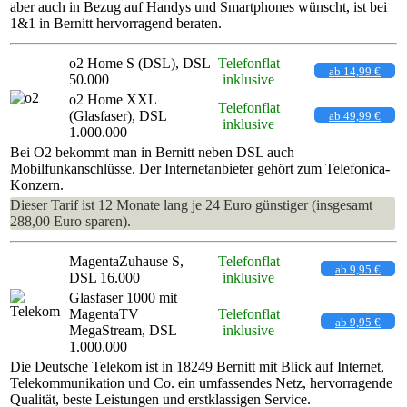
aber auch in Bezug auf Handys und Smartphones wünscht, ist bei
1&1 in Bernitt hervorragend beraten.
o2 Home S (DSL), DSL
Telefonflat
ab 14,99 €
50.000
inklusive
o2 Home XXL
Telefonflat
(Glasfaser), DSL
ab 49,99 €
inklusive
1.000.000
Bei O2 bekommt man in Bernitt neben DSL auch
Mobilfunkanschlüsse. Der Internetanbieter gehört zum Telefonica-
Konzern.
Dieser Tarif ist 12 Monate lang je 24 Euro günstiger (insgesamt
288,00 Euro sparen).
MagentaZuhause S,
Telefonflat
ab 9,95 €
DSL 16.000
inklusive
Glasfaser 1000 mit
MagentaTV
Telefonflat
ab 9,95 €
MegaStream, DSL
inklusive
1.000.000
Die Deutsche Telekom ist in 18249 Bernitt mit Blick auf Internet,
Telekommunikation und Co. ein umfassendes Netz, hervorragende
Qualität, beste Leistungen und erstklassigen Service.