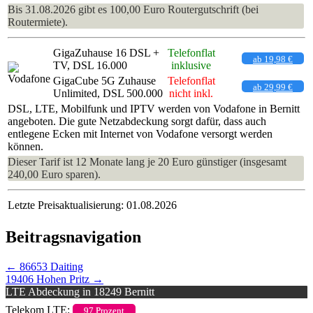
Bis 31.08.2026 gibt es 100,00 Euro Routergutschrift (bei
Routermiete).
GigaZuhause 16 DSL +
Telefonflat
ab 19,98 €
TV, DSL 16.000
inklusive
GigaCube 5G Zuhause
Telefonflat
ab 29,99 €
Unlimited, DSL 500.000
nicht inkl.
DSL, LTE, Mobilfunk und IPTV werden von Vodafone in Bernitt
angeboten. Die gute Netzabdeckung sorgt dafür, dass auch
entlegene Ecken mit Internet von Vodafone versorgt werden
können.
Dieser Tarif ist 12 Monate lang je 20 Euro günstiger (insgesamt
240,00 Euro sparen).
Letzte Preisaktualisierung: 01.08.2026
Beitragsnavigation
←
86653 Daiting
19406 Hohen Pritz
→
LTE Abdeckung in 18249 Bernitt
Telekom LTE:
97 Prozent