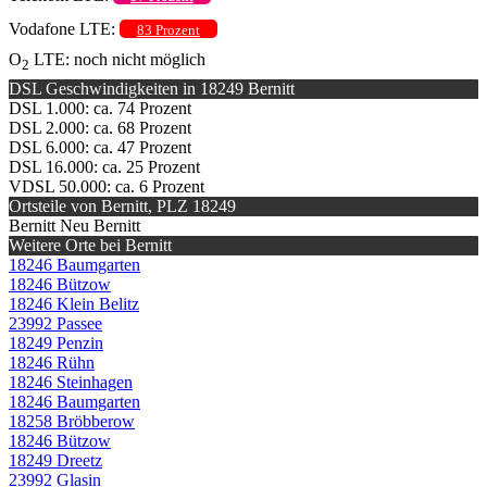
Vodafone LTE:
83 Prozent
O
LTE: noch nicht möglich
2
DSL Geschwindigkeiten in 18249 Bernitt
DSL 1.000: ca. 74 Prozent
DSL 2.000: ca. 68 Prozent
DSL 6.000: ca. 47 Prozent
DSL 16.000: ca. 25 Prozent
VDSL 50.000: ca. 6 Prozent
Ortsteile von Bernitt, PLZ 18249
Bernitt Neu Bernitt
Weitere Orte bei Bernitt
18246 Baumgarten
18246 Bützow
18246 Klein Belitz
23992 Passee
18249 Penzin
18246 Rühn
18246 Steinhagen
18246 Baumgarten
18258 Bröbberow
18246 Bützow
18249 Dreetz
23992 Glasin