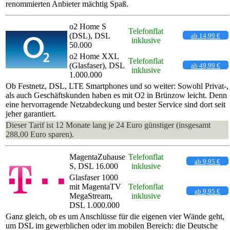
renommierten Anbieter mächtig Spaß.
o2 Home S
Telefonflat
(DSL), DSL
ab 14,99 €
inklusive
50.000
o2 Home XXL
Telefonflat
(Glasfaser), DSL
ab 49,99 €
inklusive
1.000.000
Ob Festnetz, DSL, LTE Smartphones und so weiter: Sowohl Privat-,
als auch Geschäftskunden haben es mit O2 in Brünzow leicht. Denn
eine hervorragende Netzabdeckung und bester Service sind dort seit
jeher garantiert.
Dieser Tarif ist 12 Monate lang je 24 Euro günstiger (insgesamt
288,00 Euro sparen).
MagentaZuhause
Telefonflat
ab 9,95 €
S, DSL 16.000
inklusive
Glasfaser 1000
mit MagentaTV
Telefonflat
ab 9,95 €
MegaStream,
inklusive
DSL 1.000.000
Ganz gleich, ob es um Anschlüsse für die eigenen vier Wände geht,
um DSL im gewerblichen oder im mobilen Bereich: die Deutsche