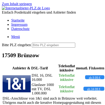
Zum Inhalt springen
Einfach Postleitzahl eingeben und Anbieter finden
Startseite
Impressum
Datenschutz
Menü
Bitte PLZ eingeben
17509 Brünzow
Telefonflat
Anbieter & DSL-Tarif
monatl. Fixkosten
inklusive
DSL 16, DSL
Telefonflat
ab 9,99 €
16.000
inklusive
Glasfaser 1000
Telefonflat
mit TV, DSL
ab 34,98 €
inklusive
1.000.000
DSL-Anschlüsse von 1&1 sind auch in Brünzow weit verbeitet.
Übrigens macht auch die kreative Homepagegestaltung mit diesem