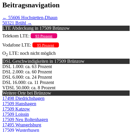
Beitragsnavigation
←
55606 Hochstetten-Dhaun
50321 Brühl
→
LTE Abdeckung in 17509 Brünzow
Telekom LTE:
93 Prozent
Vodafone LTE:
95 Prozent
O
LTE: noch nicht möglich
2
DSL Geschwindigkeiten in 17509 Brünzow
DSL 1.000: ca. 63 Prozent
DSL 2.000: ca. 60 Prozent
DSL 6.000: ca. 24 Prozent
DSL 16.000: ca. 11 Prozent
VDSL 50.000: ca. 8 Prozent
Weitere Orte bei Brünzow
17498 Diedrichshagen
17509 Hanshagen
17509 Katzow
17509 Loissin
17509 Neu Boltenhagen
17495 Wrangelsburg
17509 Wusterhusen